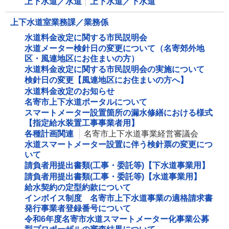
上下水道／水道
上下水道／下水道
上下水道室業務課／業務係
水道料金改定に関する市民説明会
水道メーター検針日の変更について（名寄郊外地
区・風連地区にお住まいの方）
水道料金改定に関する市民説明会の実施について
検針日の変更【風連地区にお住まいの方へ】
水道料金改定のお知らせ
名寄市上下水道ポータルについて
スマートメーター設置箇所の漏水修繕における様式
【指定給水装置工事事業者用】
各種計画関連
名寄市上下水道事業経営審議会
水道スマートメーター設置に伴う検針票の変更につ
いて
請負者用提出書類(工事・委託等)【下水道事業用】
請負者用提出書類(工事・委託等)【水道事業用】
給水契約の定型約款について
インボイス制度 名寄市上下水道事業の適格請求書
発行事業者登録番号について
令和6年度名寄市水道スマートメーター化事業公募