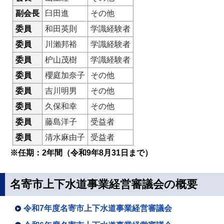
副会長
臼田進
その他
委員
和田英則
学識経験者
委員
川瀨邦裕
学識経験者
委員
枦山茂樹
学識経験者
委員
櫻庭加奈子
その他
委員
吉川明男
その他
委員
久保和幸
その他
委員
藤島洋子
受益者
委員
清水麻由子
受益者
※任期：2年間（令和9年8月31日まで）
名寄市上下水道事業経営審議会の概要
令和7年度名寄市上下水道事業経営審議会