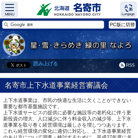
Menu
Language
PC版に切替
読み上げる
RSS
名寄市上下水道事業経営審議会
上下水道事業は、市民の快適な生活に欠くことができない
重要な都市基盤施設です。
上下水道サービスの提供に必要な施設等の老朽化に伴う更
新投資の増大、人口減少に伴う料金収入の減少等、上下水
道事業を取り巻く経営環境は厳しさを増しつつあります。
これら経営環境の変化に適切に対応し、上下水道事業経営
のあり方について調査・検討するために、平成27年度に名