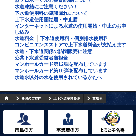
型プロポーザルの審査結果について
水道凍結にご注意ください！
下水道使用料の賦課漏れについて
上下水道使用開始届・中止届
インターネットによる水道の使用開始・中止のお申
し込み
水道料金
下水道使用料・個別排水使用料
コンビニエンスストアで上下水道料金が支払えます
水道・下水道関係の訪問販売に注意
公共下水道受益者負担金
マンホールカード第12弾を配布しています
マンホールカード第10弾を配布しています
水道水以外の水を使用されているかたへ
各課のご案内
上下水道室業務課
業務係