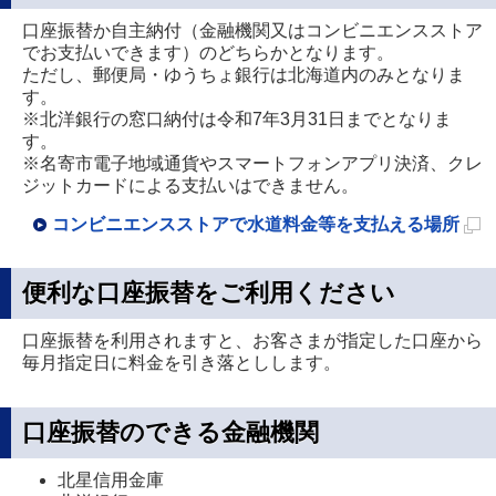
口座振替か自主納付（金融機関又はコンビニエンスストア
でお支払いできます）のどちらかとなります。
ただし、郵便局・ゆうちょ銀行は北海道内のみとなりま
す。
※北洋銀行の窓口納付は令和7年3月31日までとなりま
す。
※名寄市電子地域通貨やスマートフォンアプリ決済、クレ
ジットカードによる支払いはできません。
コンビニエンスストアで水道料金等を支払える場所
新
規
便利な口座振替をご利用ください
ペ
口座振替を利用されますと、お客さまが指定した口座から
ー
毎月指定日に料金を引き落としします。
ジ
で
口座振替のできる金融機関
開
き
北星信用金庫