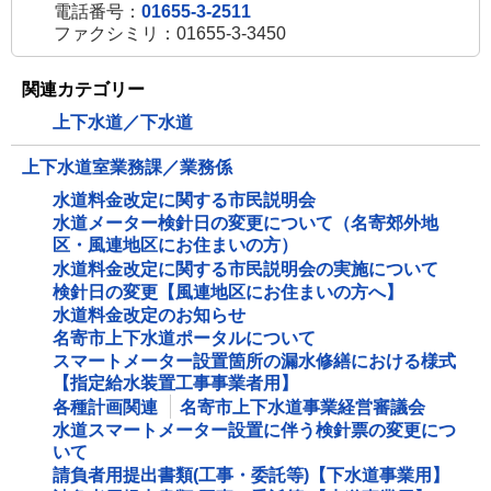
電話番号：
01655-3-2511
ファクシミリ：01655-3-3450
関連カテゴリー
上下水道／下水道
上下水道室業務課／業務係
水道料金改定に関する市民説明会
水道メーター検針日の変更について（名寄郊外地
区・風連地区にお住まいの方）
水道料金改定に関する市民説明会の実施について
検針日の変更【風連地区にお住まいの方へ】
水道料金改定のお知らせ
名寄市上下水道ポータルについて
スマートメーター設置箇所の漏水修繕における様式
【指定給水装置工事事業者用】
各種計画関連
名寄市上下水道事業経営審議会
水道スマートメーター設置に伴う検針票の変更につ
いて
請負者用提出書類(工事・委託等)【下水道事業用】