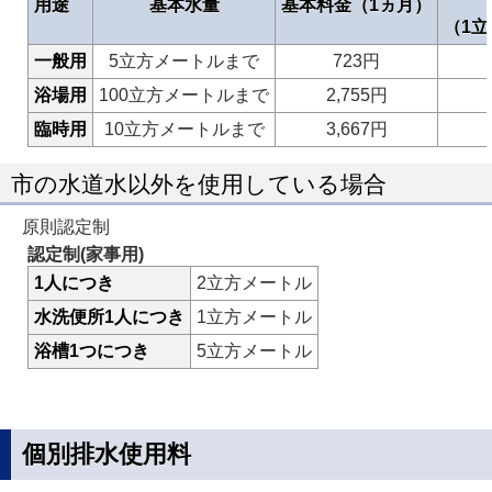
用途
基本水量
基本料金（1ヵ月）
（1
一般用
5立方メートルまで
723円
浴場用
100立方メートルまで
2,755円
臨時用
10立方メートルまで
3,667円
市の水道水以外を使用している場合
原則認定制
認定制(家事用)
1人につき
2立方メートル
水洗便所1人につき
1立方メートル
浴槽1つにつき
5立方メートル
個別排水使用料