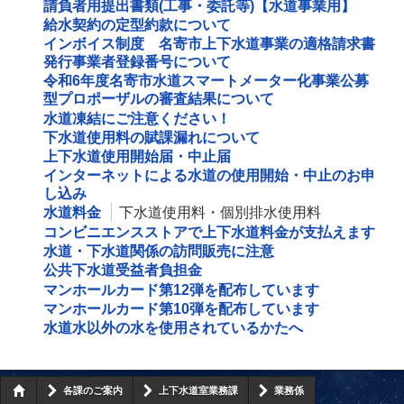
請負者用提出書類(工事・委託等)【水道事業用】
給水契約の定型約款について
インボイス制度 名寄市上下水道事業の適格請求書
発行事業者登録番号について
令和6年度名寄市水道スマートメーター化事業公募
型プロポーザルの審査結果について
水道凍結にご注意ください！
下水道使用料の賦課漏れについて
上下水道使用開始届・中止届
インターネットによる水道の使用開始・中止のお申
し込み
水道料金
下水道使用料・個別排水使用料
コンビニエンスストアで上下水道料金が支払えます
水道・下水道関係の訪問販売に注意
公共下水道受益者負担金
マンホールカード第12弾を配布しています
マンホールカード第10弾を配布しています
水道水以外の水を使用されているかたへ
各課のご案内
上下水道室業務課
業務係