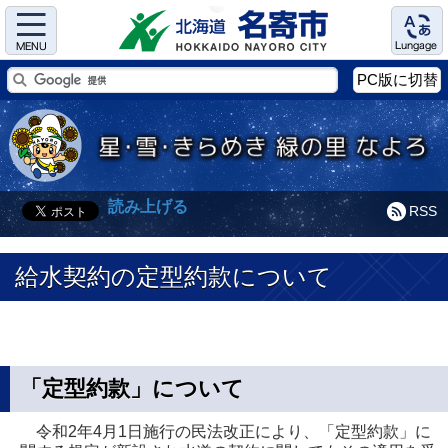
Menu
Language
PC版に切替
読み上げる
RSS
給水契約の定型約款について
「定型約款」について
令和2年4月1日施行の民法改正により、「定型約款」に