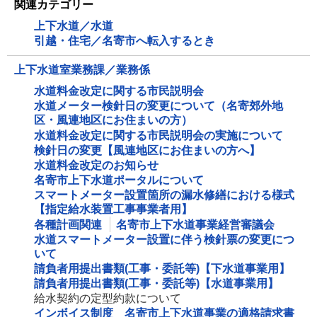
関連カテゴリー
上下水道／水道
引越・住宅／名寄市へ転入するとき
上下水道室業務課／業務係
水道料金改定に関する市民説明会
水道メーター検針日の変更について（名寄郊外地
区・風連地区にお住まいの方）
水道料金改定に関する市民説明会の実施について
検針日の変更【風連地区にお住まいの方へ】
水道料金改定のお知らせ
名寄市上下水道ポータルについて
スマートメーター設置箇所の漏水修繕における様式
【指定給水装置工事事業者用】
各種計画関連
名寄市上下水道事業経営審議会
水道スマートメーター設置に伴う検針票の変更につ
いて
請負者用提出書類(工事・委託等)【下水道事業用】
請負者用提出書類(工事・委託等)【水道事業用】
給水契約の定型約款について
インボイス制度 名寄市上下水道事業の適格請求書