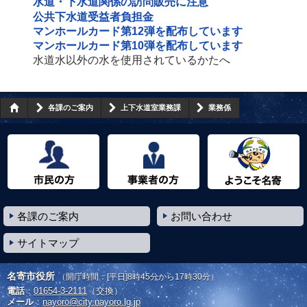
水道・下水道関係の訪問販売に注意
公共下水道受益者負担金
マンホールカード第12弾を配布しています
マンホールカード第10弾を配布しています
水道水以外の水を使用されているかたへ
各課のご案内
上下水道室業務課
業務係
市民の方へ
事業者の方へ
ようこそ名寄市へ
各課のご案内
お問い合わせ
サイトマップ
名寄市役所
（開庁時間：[平日]8時45分から17時30分）
電話
：
01654-3-2111
（交換）
メール
：
nayoro@city.nayoro.lg.jp