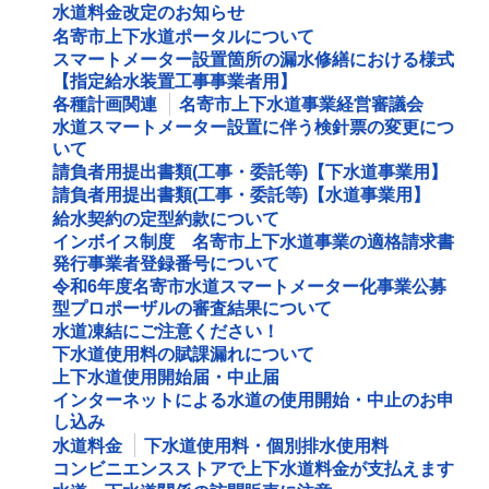
水道料金改定のお知らせ
名寄市上下水道ポータルについて
スマートメーター設置箇所の漏水修繕における様式
【指定給水装置工事事業者用】
各種計画関連
名寄市上下水道事業経営審議会
水道スマートメーター設置に伴う検針票の変更につ
いて
請負者用提出書類(工事・委託等)【下水道事業用】
請負者用提出書類(工事・委託等)【水道事業用】
給水契約の定型約款について
インボイス制度 名寄市上下水道事業の適格請求書
発行事業者登録番号について
令和6年度名寄市水道スマートメーター化事業公募
型プロポーザルの審査結果について
水道凍結にご注意ください！
下水道使用料の賦課漏れについて
上下水道使用開始届・中止届
インターネットによる水道の使用開始・中止のお申
し込み
水道料金
下水道使用料・個別排水使用料
コンビニエンスストアで上下水道料金が支払えます