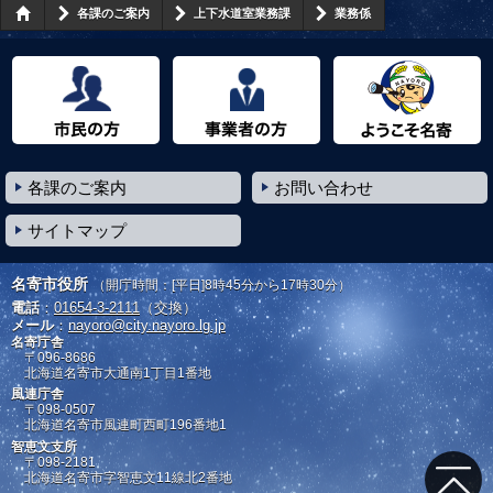
各課のご案内
上下水道室業務課
業務係
市民の方へ
事業者の方へ
ようこそ名寄市へ
各課のご案内
お問い合わせ
サイトマップ
名寄市役所
（開庁時間：[平日]8時45分から17時30分）
電話
：
01654-3-2111
（交換）
メール
：
nayoro@city.nayoro.lg.jp
名寄庁舎
〒096-8686
北海道名寄市大通南1丁目1番地
風連庁舎
〒098-0507
北海道名寄市風連町西町196番地1
智恵文支所
〒098-2181
北海道名寄市字智恵文11線北2番地