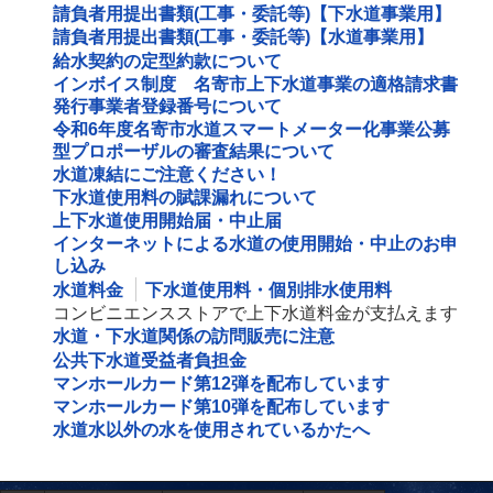
請負者用提出書類(工事・委託等)【下水道事業用】
請負者用提出書類(工事・委託等)【水道事業用】
給水契約の定型約款について
インボイス制度 名寄市上下水道事業の適格請求書
発行事業者登録番号について
令和6年度名寄市水道スマートメーター化事業公募
型プロポーザルの審査結果について
水道凍結にご注意ください！
下水道使用料の賦課漏れについて
上下水道使用開始届・中止届
インターネットによる水道の使用開始・中止のお申
し込み
水道料金
下水道使用料・個別排水使用料
コンビニエンスストアで上下水道料金が支払えます
水道・下水道関係の訪問販売に注意
公共下水道受益者負担金
マンホールカード第12弾を配布しています
マンホールカード第10弾を配布しています
水道水以外の水を使用されているかたへ