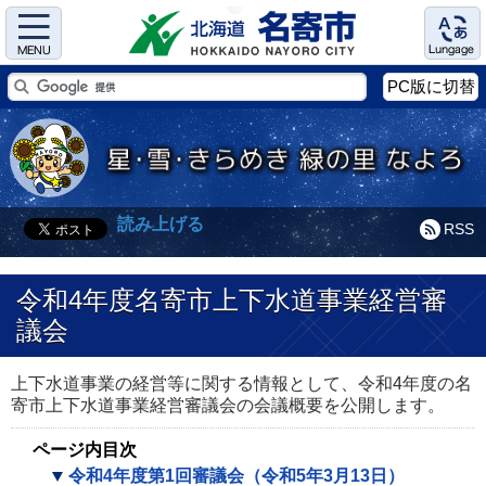
Menu
Language
PC版に切替
読み上げる
RSS
令和4年度名寄市上下水道事業経営審
議会
上下水道事業の経営等に関する情報として、令和4年度の名
寄市上下水道事業経営審議会の会議概要を公開します。
ページ内目次
令和4年度第1回審議会（令和5年3月13日）