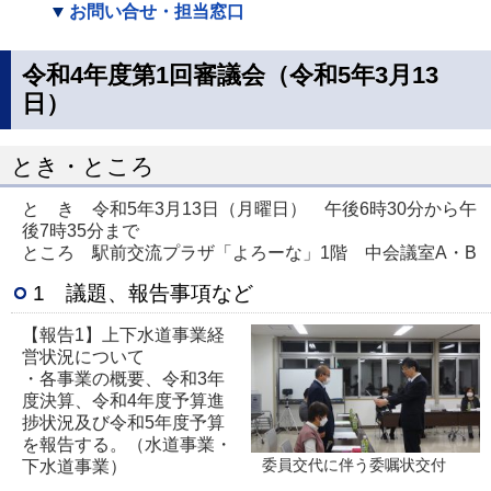
お問い合せ・担当窓口
令和4年度第1回審議会（令和5年3月13
日）
とき・ところ
と き 令和5年3月13日（月曜日） 午後6時30分から午
後7時35分まで
ところ 駅前交流プラザ「よろーな」1階 中会議室A・B
1 議題、報告事項など
【報告1】上下水道事業経
営状況について
・各事業の概要、令和3年
度決算、令和4年度予算進
捗状況及び令和5年度予算
を報告する。（水道事業・
下水道事業）
委員交代に伴う委嘱状交付