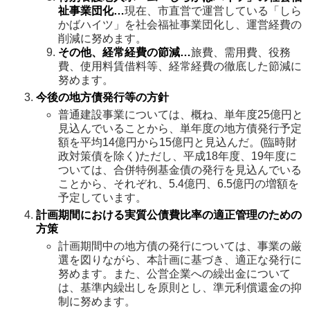
祉事業団化…
現在、市直営で運営している「しら
かばハイツ」を社会福祉事業団化し、運営経費の
削減に努めます。
その他、経常経費の節減…
旅費、需用費、役務
費、使用料賃借料等、経常経費の徹底した節減に
努めます。
今後の地方債発行等の方針
普通建設事業については、概ね、単年度25億円と
見込んでいることから、単年度の地方債発行予定
額を平均14億円から15億円と見込んだ。(臨時財
政対策債を除く)ただし、平成18年度、19年度に
ついては、合併特例基金債の発行を見込んでいる
ことから、それぞれ、5.4億円、6.5億円の増額を
予定しています。
計画期間における実質公債費比率の適正管理のための
方策
計画期間中の地方債の発行については、事業の厳
選を図りながら、本計画に基づき、適正な発行に
努めます。また、公営企業への繰出金について
は、基準内繰出しを原則とし、準元利償還金の抑
制に努めます。