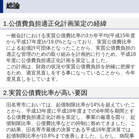
総論
1.公債費負担適正化計画策定の経緯
一般会計における実質公債費比率の3カ年平均(平成15年度
から平成17年度)が19.0%となっており、実質公債費比率
による起債許可団体となったことから、実質公債費負担の
適正な管理のための取り組みを計画的に行うため、平成18
年度に公債費負担適正化計画を策定しました。
この計画は、財政の状況や実質公債費負担を的確に把握す
るため、適宜見直しをする事になっていることから、今年
度見直しをしています。
2.実質公債費比率が高い要因
旧名寄市においては、起債制限比率が14%を超えていたこ
とから、平成13年度に平成18年度までの6年間を期間とす
る公債費負担適正化計画を策定し、事業の厳選を図り、起
債制限比率、公債費比率などの抑制に努めてきました。こ
の結果、旧名寄市最後の決算である平成16年度決算では、
起債制限比率が10.8%まで改善しました。しかし、病院事