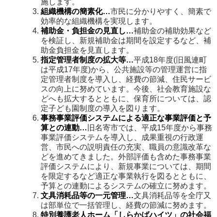
施します。
組織機構の簡素化…
市民に分かりやすく、簡素で
効率的な組織機構を実現します。
補助金・負担金の見直し…
補助金の補助効果など
を検証し、新規補助金は期間を設定するなど、補
助金負担金を見直します。
指定管理者制度の拡大等…
平成18年度(旧風連町
は平成17年度)から、公共施設等の管理運営に指
定管理者制度を導入し、経費の節減、住民サービ
スの向上に努めています。今後、社会教育施設な
どへも拡大するとともに、保育所については、認
定子ども園制度の導入を図ります。
事務事業評価システムによる適正な事業評価と予
算との連動…
旧名寄市では、平成15年度から事務
事業評価システムを導入し、成果重視の行政運
営、市民への説明責任の充実、職員の意識改革な
どを進めてきました。外部評価も含めた事務事業
評価システムにより、新規事業については、期間
を限定するなど適正な事業執行を図るとともに、
予算との連動によるシステムの確立に努めます。
文具消耗品等の一元管理…
文具消耗品等を全庁又
は部単位で一括管理し、経費の節減に努めます。
特別養護老人ホーム「しらかばハイツ」の社会福