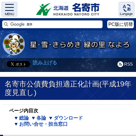
Menu
Language
PC版に切替
読み上げる
RSS
名寄市公債費負担適正化計画(平成19年
度見直し)
ページ内目次
総論
各論
ダウンロード
お問い合せ・担当窓口