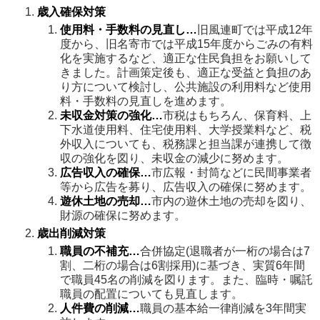
歳入確保対策
使用料・手数料の見直し…
旧風連町では平成12年
度から、旧名寄市では平成15年度からごみの有料
化を実施するなど、適正な住民負担をお願いして
きました。計画策定後も、適正な受益と負担のあ
り方について検討し、公共施設の利用料など使用
料・手数料の見直しを進めます。
未収金対策の強化…
市税はもちろん、保育料、上
下水道使用料、住宅使用料、大学授業料など、税
外収入についても、税務課と担当課が連携して徴
収の強化を図り、未収金の減少に努めます。
広告収入の確保…
市広報・封筒などに民間事業者
等から広告を募り、広告収入の確保に努めます。
遊休土地の売却…
市内の遊休土地の売却を図り、
財源の確保に努めます。
歳出削減対策
職員の不補充…
合併協定(退職者が一桁の場合は7
割、二桁の場合は6割採用)に基づき、実質6年間
で職員45名の削減を図ります。また、臨時・嘱託
職員の配置についても見直します。
人件費の削減…
職員の基本給一律削減を3年間実