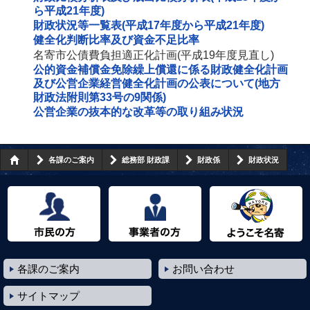
ら平成21年度)
財政状況等一覧表(平成17年度から平成21年度)
健全化判断比率及び資金不足比率
名寄市公債費負担適正化計画(平成19年度見直し)
公的資金補償金免除繰上償還に係る財政健全化計画
及び公営企業経営健全化計画の公表について(地方
財政法附則第33号の9関係)
公営企業の抜本的な改革等の取り組み状況
各課のご案内
総務部 財政課
財政係
財政状況
市民の方へ
事業者の方へ
ようこそ名寄市へ
各課のご案内
お問い合わせ
サイトマップ