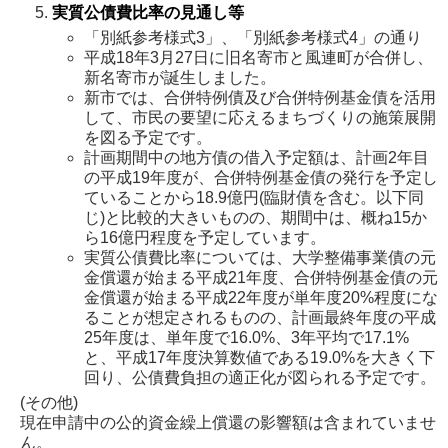
実質公債費比率の見通し等
「別紙参考様式3」、「別紙参考様式4」の通り
平成18年3月27日に旧名寄市と風連町が合併し、
新名寄市が誕生しました。
新市では、合併特例債及び合併特例基金債を活用
して、市民の要望に応えるまちづくりの施策展開
を図る予定です。
計画期間中の地方債の借入予定額は、計画2年目
の平成19年度が、合併特例基金債の発行を予定し
ていることから18.9億円(臨財債を含む。以下同
じ)と比較的大きいものの、期間中は、概ね15か
ら16億円程度を予定しています。
実質公債費比率については、大学整備事業債の元
金償還が始まる平成21年度、合併特例基金債の元
金償還が始まる平成22年度が単年度20%程度にな
ることが想定されるものの、計画最終年度の平成
25年度は、単年度で16.0%、3年平均で17.1%
と、平成17年度決算数値である19.0%を大きく下
回り、公債費負担の適正化が図られる予定です。
(その他)
現在申請中の公的資金繰上償還の影響額は含まれていませ
ん。