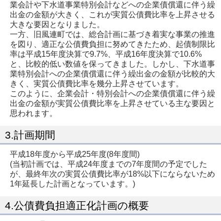
業会計や下水道事業特別会計などへの企業債償還に伴う繰
出金の金額が大きく、これが実質公債費比率を上昇させる
大きな要因となりました。
一方、旧風連町では、総合計画に基づき着実な事業の推進
を図り、適正な公債費負担に努めてきたため、起債制限比
率は平成15年度決算で9.7%、平成16年度決算で10.6%
と、比較的低い数値を保ってきました。しかし、下水道事
業特別会計への企業債償還に伴う繰出金の金額が比較的大
きく、実質公債費比率を幾分上昇させています。
このように、企業会計・特別会計への企業債償還に伴う繰
出金の金額が実質公債費比率を上昇させている主な要因と
思われます。
3.計画期間
平成18年度から平成25年度(8年度間)
(当初計画では、平成24年度までの7年度間の予定でした
が、最終年次の実質公債費比率が18%以下にならないため
1年延長した計画となっています。)
4.公債費負担適正化計画の概要