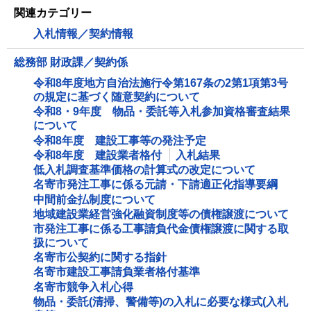
関連カテゴリー
入札情報／契約情報
総務部 財政課／契約係
令和8年度地方自治法施行令第167条の2第1項第3号
の規定に基づく随意契約について
令和8・9年度 物品・委託等入札参加資格審査結果
について
令和8年度 建設工事等の発注予定
令和8年度 建設業者格付
入札結果
低入札調査基準価格の計算式の改定について
名寄市発注工事に係る元請・下請適正化指導要綱
中間前金払制度について
地域建設業経営強化融資制度等の債権譲渡について
市発注工事に係る工事請負代金債権譲渡に関する取
扱について
名寄市公契約に関する指針
名寄市建設工事請負業者格付基準
名寄市競争入札心得
物品・委託(清掃、警備等)の入札に必要な様式(入札