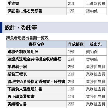
受渡書
2部
工事監督員
保証書に係る受領書
1部
契約係
設計・委託等
請負者用提出書類一覧表
書類名称
作成部数
提出先
退職金制度適用届
1部
契約係
建設業退職金共済掛金収納書届
1部
契約係
業務着手届
2部
業務担当員
業務工程表
2部
業務担当員
管理技術者等指定通知書・経歴書
2部
業務担当員
下請負人選定通知書
1部
業務担当員
再下請負通知書
1部
業務担当員
実績報告書
2部
業務担当員