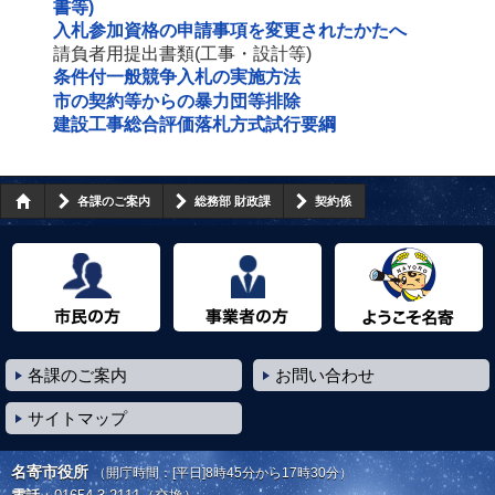
書等)
入札参加資格の申請事項を変更されたかたへ
請負者用提出書類(工事・設計等)
条件付一般競争入札の実施方法
市の契約等からの暴力団等排除
建設工事総合評価落札方式試行要綱
各課のご案内
総務部 財政課
契約係
市民の方へ
事業者の方へ
ようこそ名寄市へ
各課のご案内
お問い合わせ
サイトマップ
名寄市役所
（開庁時間：[平日]8時45分から17時30分）