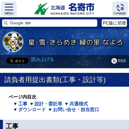
Menu
Language
PC版に切替
読み上げる
RSS
請負者用提出書類(工事・設計等)
ページ内目次
工事
設計・委託等
共通様式
ダウンロード
お問い合せ・担当窓口
工事