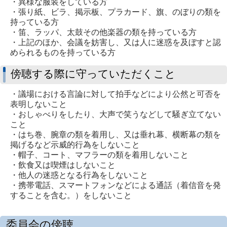
・異様な服装をしている方
・張り紙、ビラ、掲示板、プラカード、旗、のぼりの類を
持っている方
・笛、ラッパ、太鼓その他楽器の類を持っている方
・上記のほか、会議を妨害し、又は人に迷惑を及ぼすと認
められるものを持っている方
傍聴する際に守っていただくこと
・議場における言論に対して拍手などにより公然と可否を
表明しないこと
・おしゃべりをしたり、大声で笑うなどして騒ぎ立てない
こと
・はち巻、腕章の類を着用し、又は垂れ幕、横断幕の類を
掲げるなど示威的行為をしないこと
・帽子、コート、マフラーの類を着用しないこと
・飲食又は喫煙はしないこと
・他人の迷惑となる行為をしないこと
・携帯電話、スマートフォンなどによる通話（着信音を発
することを含む。）をしないこと
委員会の傍聴