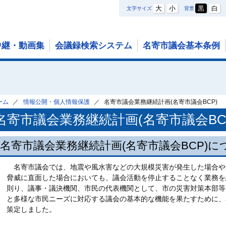
大
小
黒
白
文字サイズ
背景
中継・動画集
会議録検索システム
名寄市議会基本条例
ーム
情報公開・個人情報保護
名寄市議会業務継続計画(名寄市議会BCP)
名寄市議会業務継続計画(名寄市議会BC
名寄市議会業務継続計画(名寄市議会BCP)に
名寄市議会では、地震や風水害などの大規模災害が発生した場合や
脅威に直面した場合においても、議会活動を停止することなく業務を
則り、議事・議決機関、市民の代表機関として、市の災害対策本部等
と多様な市民ニーズに対応する議会の基本的な機能を果たすために、
策定しました。