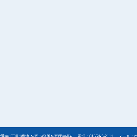
寄市大通南1丁目1番地 名寄市役所名寄庁舎4階
電話
：01654-3-2111
メール
：
n