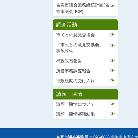
名寄市議会業務継続計画(名
寄市議会BCP)
調査活動
市民との意見交換会
「市民との意見交換会」
実施報告
行政視察報告
所管事務調査報告
行政視察の受け入れ
請願・陳情
請願・陳情について
請願・陳情審議結果
名寄市議会事務局
〒096-8686 北海道名