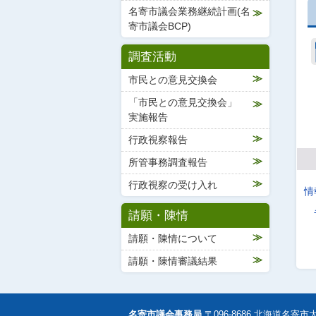
名寄市議会業務継続計画(名
寄市議会BCP)
調査活動
市民との意見交換会
「市民との意見交換会」
実施報告
行政視察報告
所管事務調査報告
行政視察の受け入れ
情
請願・陳情
請願・陳情について
請願・陳情審議結果
名寄市議会事務局
〒096-8686 北海道名