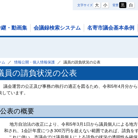
大
小
黒
白
文字サイズ
背景
中継・動画集
会議録検索システム
名寄市議会基本条例
ーム
情報公開・個人情報保護
議員の請負状況の公表
議員の請負状況の公表
議会運営の公正及び事務の執行の適正を図るため、令和5年4月分から
表しています。
公表の概要
地方自治法の改正により、令和5年3月1日から議員個人による地方
和され、1会計年度につき300万円を超えない範囲であれば、請負を
これに伴い、市議会では議員個人による請負の状況の透明性を確保