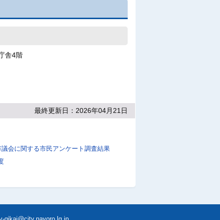
庁舎4階
最終更新日：2026年04月21日
市議会に関する市民アンケート調査結果
度
y-gikai@city.nayoro.lg.jp