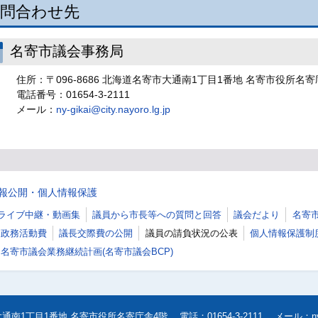
問合わせ先
名寄市議会事務局
住所：〒096-8686 北海道名寄市大通南1丁目1番地 名寄市役所名寄
電話番号：01654-3-2111
メール：
ny-gikai@city.nayoro.lg.jp
報公開・個人情報保護
ライブ中継・動画集
議員から市長等への質問と回答
議会だより
名寄
政務活動費
議長交際費の公開
議員の請負状況の公表
個人情報保護制
名寄市議会業務継続計画(名寄市議会BCP)
寄市大通南1丁目1番地 名寄市役所名寄庁舎4階
電話
：01654-3-2111
メール
：
n