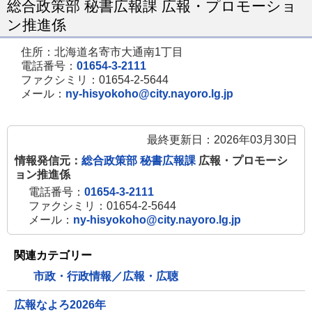
総合政策部 秘書広報課 広報・プロモーショ
ジ
ン推進係
で
住所：北海道名寄市大通南1丁目
開
電話番号：
01654-3-2111
き
ファクシミリ：01654-2-5644
メール：
ny-hisyokoho@city.nayoro.lg.jp
ま
す
最終更新日：2026年03月30日
情報発信元：
総合政策部 秘書広報課
広報・プロモーシ
ョン推進係
電話番号：
01654-3-2111
ファクシミリ：01654-2-5644
メール：
ny-hisyokoho@city.nayoro.lg.jp
関連カテゴリー
市政・行政情報／広報・広聴
広報なよろ2026年