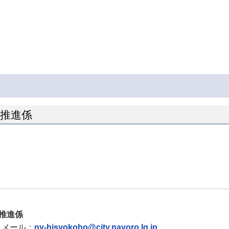
ン推進係
推進係
メール：
ny-hisyokoho@city.nayoro.lg.jp