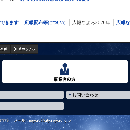
できます
広報配布等について
広報なよろ2026年
広報な
推進係
広報なよろ
事業者の方へ
お問い合わせ
（交換）
メール
：
nayoro@city.nayoro.lg.jp