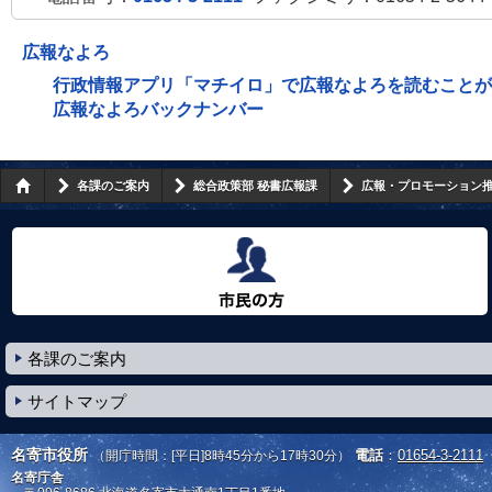
広報なよろ
行政情報アプリ「マチイロ」で広報なよろを読むことが
広報なよろバックナンバー
各課のご案内
総合政策部 秘書広報課
広報・プロモーション
市民の方へ
各課のご案内
サイトマップ
名寄市役所
電話
：
01654-3-2111
（開庁時間：[平日]8時45分から17時30分）
名寄庁舎