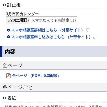
訂正後
3月市民カレンダー
3/28(土曜日)
スマホなんでも相談室(ほ)
スマホ相談室詳細はこちら （外部サイト）
新
スマホ相談室申し込みはこちら （外部サイト）
規
新
ペ
規
内容
ー
ペ
ジ
ー
全ページ
で
ジ
全ページ （PDF：5.35MB）
開
で
き
開
各ページごと
ま
き
す
ま
表紙
す