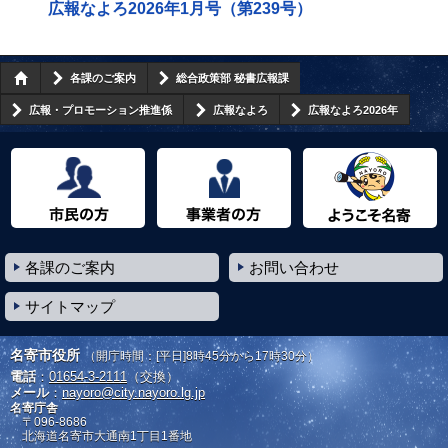
広報なよろ2026年1月号（第239号）
各課のご案内
総合政策部 秘書広報課
広報・プロモーション推進係
広報なよろ
広報なよろ2026年
市民の方へ
事業者の方へ
ようこそ名寄市へ
各課のご案内
お問い合わせ
サイトマップ
名寄市役所
（開庁時間：[平日]8時45分から17時30分）
電話
：
01654-3-2111
（交換）
メール
：
nayoro@city.nayoro.lg.jp
名寄庁舎
〒096-8686
北海道名寄市大通南1丁目1番地