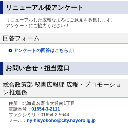
リニューアル後アンケート
リニューアルした広報なよろにご意見を募集します。
アンケートにご協力ください！
回答フォーム
アンケートの回答はこちら
新
規
お問い合せ・担当窓口
ペ
ー
総合政策部 秘書広報課 広報・プロモーショ
ジ
ン推進係
で
住所：北海道名寄市大通南1丁目
開
電話番号：
01654-3-2111
き
ファクシミリ：01654-2-5644
メール：
ny-hisyokoho@city.nayoro.lg.jp
ま