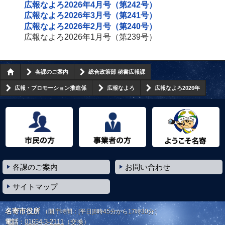
広報なよろ2026年4月号（第242号）
広報なよろ2026年3月号（第241号）
広報なよろ2026年2月号（第240号）
広報なよろ2026年1月号（第239号）
各課のご案内
総合政策部 秘書広報課
広報・プロモーション推進係
広報なよろ
広報なよろ2026年
市民の方へ
事業者の方へ
ようこそ名寄市へ
各課のご案内
お問い合わせ
サイトマップ
名寄市役所
（開庁時間：[平日]8時45分から17時30分）
電話
：
01654-3-2111
（交換）