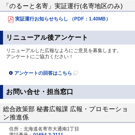
「のるーと名寄」実証運行(名寄地区のみ)
規
ペ
実証運行お知らせちらし （PDF：1.40MB）
ー
ジ
リニューアル後アンケート
で
開
リニューアルした広報なよろにご意見を募集します。
アンケートにご協力ください！
き
ま
アンケートの回答はこちら
す
新
規
お問い合せ・担当窓口
ペ
ー
総合政策部 秘書広報課 広報・プロモーショ
ジ
ン推進係
で
住所：北海道名寄市大通南1丁目
開
電話番号：
01654-3-2111