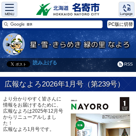
Menu
Language
PC版に切替
読み上げる
RSS
広報なよろ2026年1月号（第239号）
より分かりやすく皆さんに
情報をお届けするために、
広報なよろは2025年12月号
からリニューアルしまし
た！
広報なよろ1月号です。