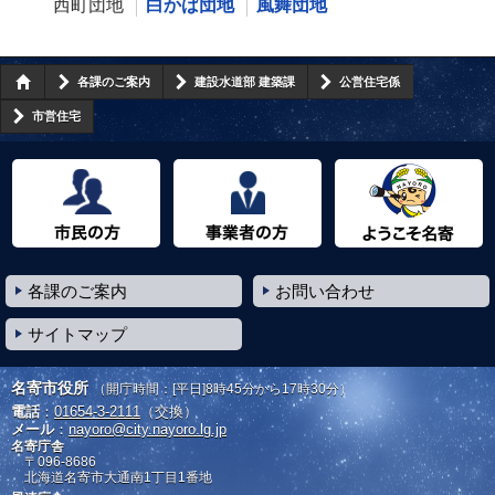
西町団地
白かば団地
風舞団地
各課のご案内
建設水道部 建築課
公営住宅係
市営住宅
市民の方へ
事業者の方へ
ようこそ名寄市へ
各課のご案内
お問い合わせ
サイトマップ
名寄市役所
（開庁時間：[平日]8時45分から17時30分）
電話
：
01654-3-2111
（交換）
メール
：
nayoro@city.nayoro.lg.jp
名寄庁舎
〒096-8686
北海道名寄市大通南1丁目1番地