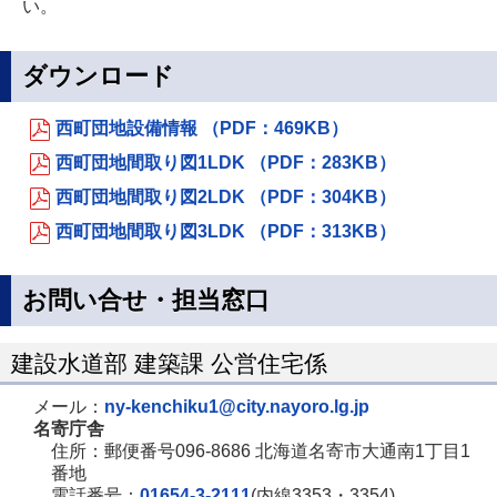
い。
ダウンロード
西町団地設備情報 （PDF：469KB）
西町団地間取り図1LDK （PDF：283KB）
西町団地間取り図2LDK （PDF：304KB）
西町団地間取り図3LDK （PDF：313KB）
お問い合せ・担当窓口
建設水道部 建築課 公営住宅係
メール：
ny-kenchiku1@city.nayoro.lg.jp
名寄庁舎
住所：郵便番号096-8686 北海道名寄市大通南1丁目1
番地
電話番号：
01654-3-2111
(内線3353・3354)