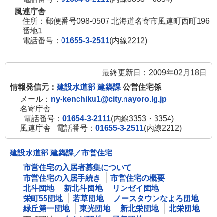
風連庁舎
住所：郵便番号098-0507 北海道名寄市風連町西町196
番地1
電話番号：
01655-3-2511
(内線2212)
最終更新日：2009年02月18日
情報発信元：
建設水道部 建築課
公営住宅係
メール：
ny-kenchiku1@city.nayoro.lg.jp
名寄庁舎
電話番号：
01654-3-2111
(内線3353・3354)
風連庁舎
電話番号：
01655-3-2511
(内線2212)
建設水道部 建築課／市営住宅
市営住宅の入居者募集について
市営住宅の入居手続き
市営住宅の概要
北斗団地
新北斗団地
リンゼイ団地
栄町55団地
若草団地
ノースタウンなよろ団地
緑丘第一団地
東光団地
新北栄団地
北栄団地