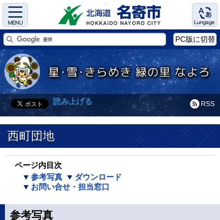
Menu
Language
PC版に切替
読み上げる
RSS
西町団地
ページ内目次
参考写真
ダウンロード
お問い合せ・担当窓口
参考写真