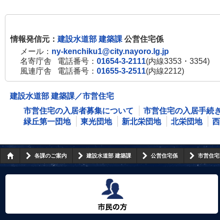
情報発信元：
建設水道部 建築課
公営住宅係
メール：
ny-kenchiku1@city.nayoro.lg.jp
名寄庁舎
電話番号：
01654-3-2111
(内線3353・3354)
風連庁舎
電話番号：
01655-3-2511
(内線2212)
建設水道部 建築課／市営住宅
市営住宅の入居者募集について
市営住宅の入居手続
緑丘第一団地
東光団地
新北栄団地
北栄団地
西
各課のご案内
建設水道部 建築課
公営住宅係
市営住宅
市民の方へ