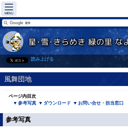
Menu
読み上げる
風舞団地
ページ内目次
参考写真
ダウンロード
お問い合せ・担当窓口
参考写真