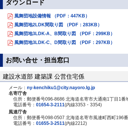
ダウンロード
風舞団地設備情報 （PDF：447KB）
風舞団地2LDK間取り図 （PDF：283KB）
風舞団地3LDK-A、B間取り図 （PDF：299KB）
風舞団地3LDK-C、D間取り図 （PDF：297KB）
お問い合せ・担当窓口
建設水道部 建築課 公営住宅係
メール：
ny-kenchiku1@city.nayoro.lg.jp
名寄庁舎
住所：郵便番号096-8686 北海道名寄市大通南1丁目1番
電話番号：
01654-3-2111
(内線3353・3354)
風連庁舎
住所：郵便番号098-0507 北海道名寄市風連町西町196
電話番号：
01655-3-2511
(内線2212)