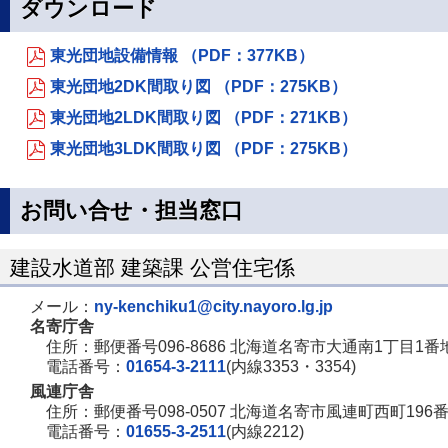
ダウンロード
東光団地設備情報 （PDF：377KB）
東光団地2DK間取り図 （PDF：275KB）
東光団地2LDK間取り図 （PDF：271KB）
東光団地3LDK間取り図 （PDF：275KB）
お問い合せ・担当窓口
建設水道部 建築課 公営住宅係
メール：
ny-kenchiku1@city.nayoro.lg.jp
名寄庁舎
住所：郵便番号096-8686 北海道名寄市大通南1丁目1番
電話番号：
01654-3-2111
(内線3353・3354)
風連庁舎
住所：郵便番号098-0507 北海道名寄市風連町西町196
電話番号：
01655-3-2511
(内線2212)