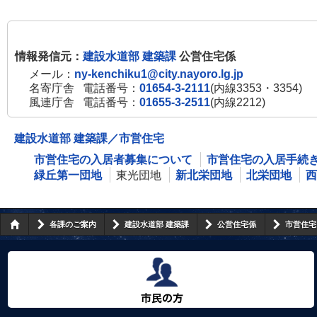
情報発信元：
建設水道部 建築課
公営住宅係
メール：
ny-kenchiku1@city.nayoro.lg.jp
名寄庁舎
電話番号：
01654-3-2111
(内線3353・3354)
風連庁舎
電話番号：
01655-3-2511
(内線2212)
建設水道部 建築課／市営住宅
市営住宅の入居者募集について
市営住宅の入居手続
緑丘第一団地
東光団地
新北栄団地
北栄団地
西
各課のご案内
建設水道部 建築課
公営住宅係
市営住宅
市民の方へ