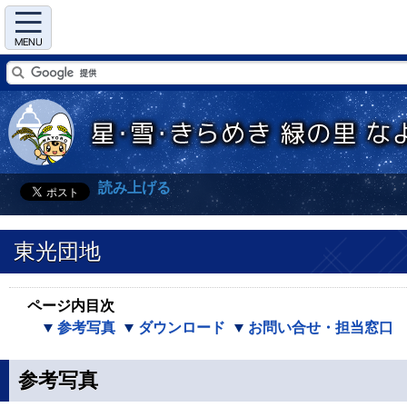
Menu
読み上げる
東光団地
ページ内目次
参考写真
ダウンロード
お問い合せ・担当窓口
参考写真