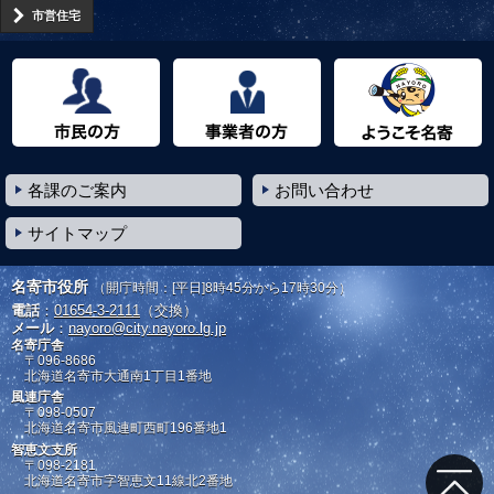
市営住宅
市民の方へ
事業者の方へ
ようこそ名寄市へ
各課のご案内
お問い合わせ
サイトマップ
名寄市役所
（開庁時間：[平日]8時45分から17時30分）
電話
：
01654-3-2111
（交換）
メール
：
nayoro@city.nayoro.lg.jp
名寄庁舎
〒096-8686
北海道名寄市大通南1丁目1番地
風連庁舎
〒098-0507
北海道名寄市風連町西町196番地1
智恵文支所
〒098-2181
北海道名寄市字智恵文11線北2番地