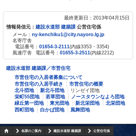
最終更新日：2013年04月15日
情報発信元：
建設水道部 建築課
公営住宅係
メール：
ny-kenchiku1@city.nayoro.lg.jp
名寄庁舎
電話番号：
01654-3-2111
(内線3353・3354)
風連庁舎
電話番号：
01655-3-2511
(内線2212)
建設水道部 建築課／市営住宅
市営住宅の入居者募集について
市営住宅の入居手続き
市営住宅の概要
北斗団地
新北斗団地
リンゼイ団地
栄町55団地
若草団地
ノースタウンなよろ団地
緑丘第一団地
東光団地
新北栄団地
北栄団地
西町団地
白かば団地
風舞団地
各課のご案内
建設水道部 建築課
公営住宅係