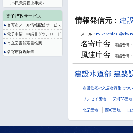
（市民意見提出手続）
電子行政サービス
情報発信元：
建
名寄市メール情報配信サービス
電子申請・申請書ダウンロード
メール：
ny-kenchiku1@city.na
名寄庁舎
市立図書館蔵書検索
電話番号：01
名寄市例規類集
風連庁舎
電話番号：01
建設水道部 建築
市営住宅の入居者募集につい
リンゼイ団地
栄町55団地
北栄団地
西町団地
白