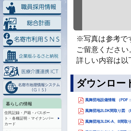
※写真は参考で
ご留意ください
詳しい内容は以
ダウンロー
風舞団地設備情報 （PDF：
暮らしの情報
風舞団地2LDK間取り図 （P
住民記録・戸籍・パスポー
ト・各種証明・マイナンバー
風舞団地3LDK-A、B間取り
カード