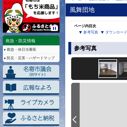
風舞団地
ページ内目次
参考写真
ダウンロー
停
止/
救急・防災情報
再
参考写真
救急・休日当番医
生
防災・災害・ハザードマップ