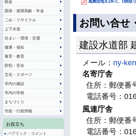
風舞団地3LDK-C、D間取り
税金
国保・後期高齢・年金
お問い合せ
ごみ・リサイクル
上下水道
住まい・環境・交通
建設水道部 
健康・福祉
養育・教育
メール：
ny-ken
防犯・安全
名寄庁舎
文化・スポーツ
住所：郵便番号
市内の施設
市内の学校
電話番号：01654
まちづくり
風連庁舎
市政・行政情報
住所：郵便番号0
お役立ち
電話番号：01655
パブリック・コメント