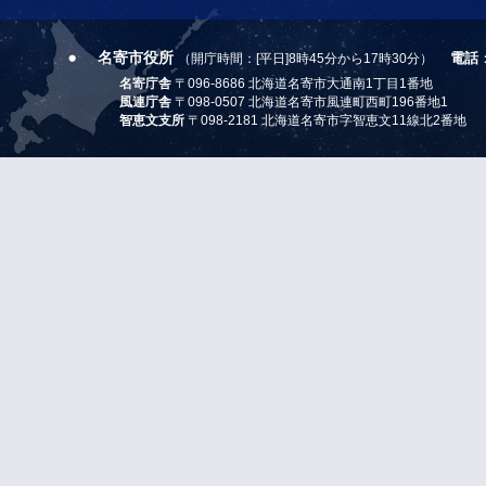
名寄市役所
電話
（開庁時間：[平日]8時45分から17時30分）
名寄庁舎
〒096-8686 北海道名寄市大通南1丁目1番地
風連庁舎
〒098-0507 北海道名寄市風連町西町196番地1
智恵文支所
〒098-2181 北海道名寄市字智恵文11線北2番地