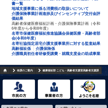
書一覧
地域支援事業に係る消費税の取扱いについて
介護保険事業計画進捗及びインセンティブ交付金評
価結果
高齢者保健医療福祉計画・介護保険事業計画（令和
6年度から令和8年度）
名寄市保健医療福祉推進協議会保健医療・高齢者部
会(令和8年度）
名寄社協指定居宅介護支援事業所に対する監査結果
高齢福祉係
介護保険係
介護職員初任者研修受講費・就職支度金の助成事業
各課のご案内
健康福祉部 こども・高齢者支援室高齢者支援課
市民の方へ
事業者の方へ
ようこそ名寄市へ