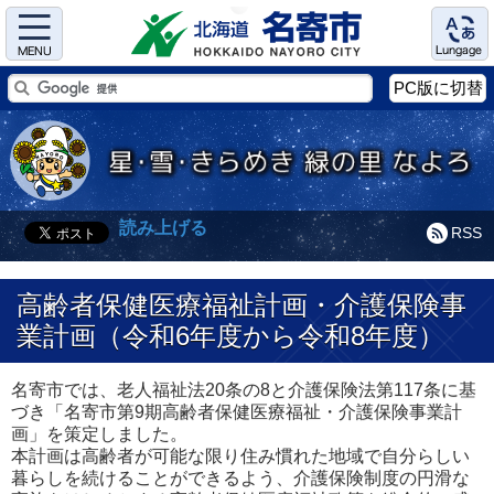
Menu
Language
PC版に切替
読み上げる
RSS
高齢者保健医療福祉計画・介護保険事
業計画（令和6年度から令和8年度）
名寄市では、老人福祉法20条の8と介護保険法第117条に基
づき「名寄市第9期高齢者保健医療福祉・介護保険事業計
画」を策定しました。
本計画は高齢者が可能な限り住み慣れた地域で自分らしい
暮らしを続けることができるよう、介護保険制度の円滑な