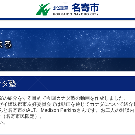
ナダ塾
ダの紹介をする目的で今回カナダ塾の動画を作成しました。
ゼイ姉妹都市友好委員会では動画を通じてカナダについて紹介
寄市のALT、Madison Perkinsさんです。お二人の
す（名寄市民限定）。
い。