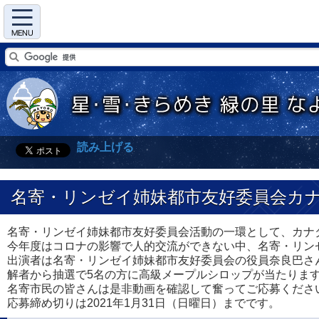
Menu
読み上げる
名寄・リンゼイ姉妹都市友好委員会カ
名寄・リンゼイ姉妹都市友好委員会活動の一環として、カナ
今年度はコロナの影響で人的交流ができない中、名寄・リン
出演者は名寄・リンゼイ姉妹都市友好委員会の役員奈良巴さんと名
解者から抽選で5名の方に高級メープルシロップが当たりま
名寄市民の皆さんは是非動画を確認して奮ってご応募くださ
応募締め切りは2021年1月31日（日曜日）までです。