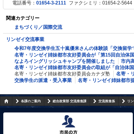
電話番号：
01654-3-2111
ファクシミリ：01654-2-5644
関連カテゴリー
まちづくり／国際交流
リンゼイ交流事業
令和7年度交換学生五十嵐優来さんの体験談「交換留学
名寄・リンゼイ姉妹都市友好委員会が「第15回自治体
なよろイングリッシュキャンプを開催しました
市内
名寄・リンゼイ姉妹都市友好委員会の取組が「自治体国
名寄・リンゼイ姉妹都市友好委員会カナダ塾
名寄・
交換学生の派遣・受入事業
名寄・リンゼイ姉妹都市提
各課のご案内
総合政策部 交流推進課
交流推進係
リン