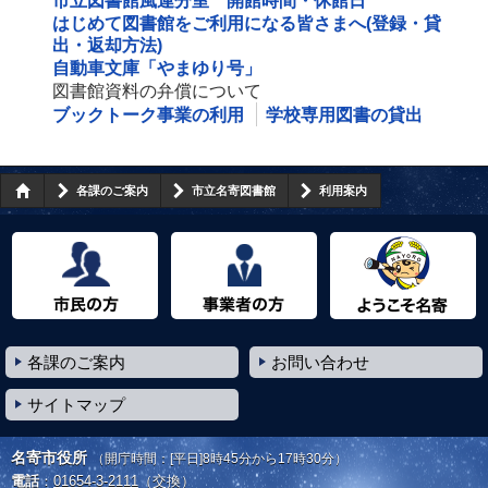
市立図書館風連分室 開館時間・休館日
はじめて図書館をご利用になる皆さまへ(登録・貸
出・返却方法)
自動車文庫「やまゆり号」
図書館資料の弁償について
ブックトーク事業の利用
学校専用図書の貸出
各課のご案内
市立名寄図書館
利用案内
市民の方へ
事業者の方へ
ようこそ名寄市へ
各課のご案内
お問い合わせ
サイトマップ
名寄市役所
（開庁時間：[平日]8時45分から17時30分）
電話
：
01654-3-2111
（交換）