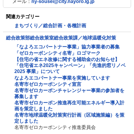
メール：
ny-sousei@city.nayoro.lg.jp
関連カテゴリー
まちづくり／総合計画・各種計画
総合政策部総合政策室総合政策課／地球温暖化対策
「なよろエコパートナー事業」協力事業者の募集
「ゼロカーボンシティ名寄」ロゴマーク
【住宅の省エネ改修に関する補助金のお知らせ】
「住宅省エネ2025キャンペーン」「先進的窓リノベ
2025 事業」について
なよろエコパートナー事業を実施しています
名寄市ゼロカーボンシティ宣言
名寄市ゼロカーボンチャレンジャー事業の参加者を
募集します
名寄市ゼロカーボン推進再生可能エネルギー導入計
画を策定しました
名寄市地球温暖化対策実行計画（区域施策編）を策
定しました
名寄市ゼロカーボンシティ推進委員会