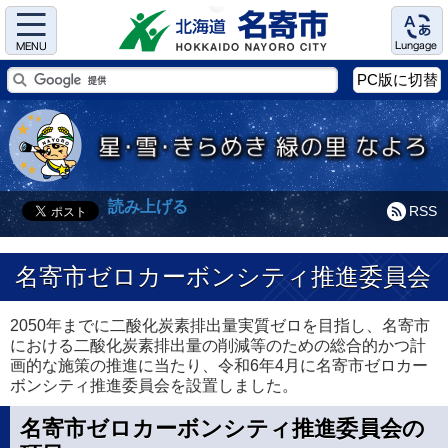
Menu
Language
PC版に切替
読み上げる
RSS
名寄市ゼロカーボンシティ推進委員会
2050年までに二酸化炭素排出量実質ゼロを目指し、名寄市
における二酸化炭素排出量の削減等のための総合的かつ計
画的な施策の推進に当たり、令和6年4月に名寄市ゼロカー
ボンシティ推進委員会を設置しました。
名寄市ゼロカーボンシティ推進委員会の