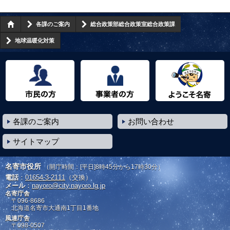
各課のご案内
総合政策部総合政策室総合政策課
地球温暖化対策
市民の方へ
事業者の方へ
ようこそ名寄市へ
各課のご案内
お問い合わせ
サイトマップ
名寄市役所
（開庁時間：[平日]8時45分から17時30分）
電話
：
01654-3-2111
（交換）
メール
：
nayoro@city.nayoro.lg.jp
名寄庁舎
〒096-8686
北海道名寄市大通南1丁目1番地
風連庁舎
〒098-0507