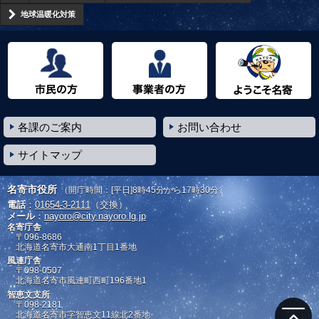
地球温暖化対策
市民の方へ
事業者の方へ
ようこそ名寄市へ
各課のご案内
お問い合わせ
サイトマップ
名寄市役所
（開庁時間：[平日]8時45分から17時30分）
電話
：
01654-3-2111
（交換）
メール
：
nayoro@city.nayoro.lg.jp
名寄庁舎
〒096-8686
北海道名寄市大通南1丁目1番地
風連庁舎
〒098-0507
北海道名寄市風連町西町196番地1
智恵文支所
〒098-2181
北海道名寄市字智恵文11線北2番地