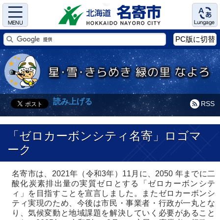
Menu
Language
PC版に切替
読み上げる
RSS
「ゼロカーボンシティ名寄」ロゴマ
ーク
名寄市は、2021年（令和3年）11月に、2050 年までに二
酸化炭素排出量の実質ゼロとする「ゼロカーボンシテ
ィ」を目指すことを宣言しました。またゼロカーボンシ
ティ実現のため、今後は市民・事業者・行政が一丸とな
り、気候変動と地域課題を解決していく必要があること