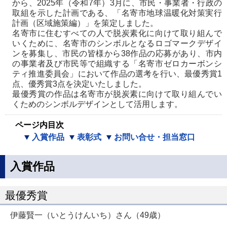
から、2025年（令和7年）3月に、市民・事業者・行政の
取組を示した計画である、「名寄市地球温暖化対策実行
計画（区域施策編）」を策定しました。
名寄市に住むすべての人で脱炭素化に向けて取り組んで
いくために、名寄市のシンボルとなるロゴマークデザイ
ンを募集し、市民の皆様から38作品の応募があり、市内
の事業者及び市民等で組織する「名寄市ゼロカーボンシ
ティ推進委員会」において作品の選考を行い、最優秀賞1
点、優秀賞3点を決定いたしました。
最優秀賞の作品は名寄市が脱炭素に向けて取り組んでい
くためのシンボルデザインとして活用します。
ページ内目次
入賞作品
表彰式
お問い合せ・担当窓口
入賞作品
最優秀賞
伊藤賢一（いとうけんいち）さん（49歳）