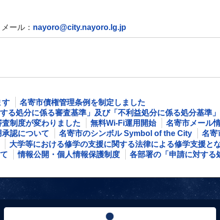
メール：
nayoro@city.nayoro.lg.jp
ます
名寄市債権管理条例を制定しました
する処分に係る審査基準」及び「不利益処分に係る処分基準」
審査制度が変わりました
無料Wi‐Fi運用開始
名寄市メール
用承認について
名寄市のシンボル Symbol of the City
名寄市
大学等における修学の支援に関する法律による修学支援と
て
情報公開・個人情報保護制度
各部署の「申請に対する