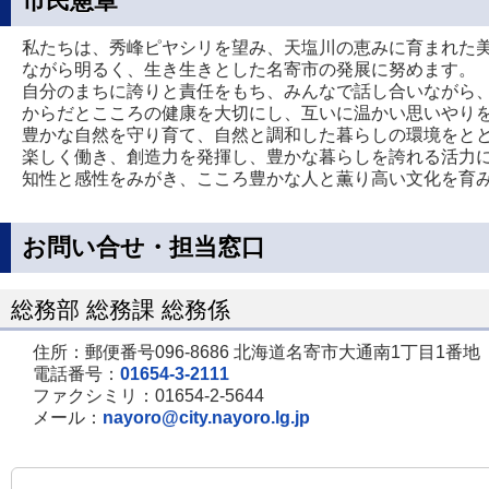
市民憲章
私たちは、秀峰ピヤシリを望み、天塩川の恵みに育まれた
ながら明るく、生き生きとした名寄市の発展に努めます。
自分のまちに誇りと責任をもち、みんなで話し合いながら
からだとこころの健康を大切にし、互いに温かい思いやり
豊かな自然を守り育て、自然と調和した暮らしの環境をと
楽しく働き、創造力を発揮し、豊かな暮らしを誇れる活力
知性と感性をみがき、こころ豊かな人と薫り高い文化を育
お問い合せ・担当窓口
総務部 総務課 総務係
住所：郵便番号096-8686 北海道名寄市大通南1丁目1番地
電話番号：
01654-3-2111
ファクシミリ：01654-2-5644
メール：
nayoro@city.nayoro.lg.jp