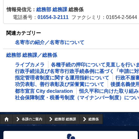
情報発信元：
総務部 総務課
総務係
電話番号：
01654-3-2111
ファクシミリ：01654-2-5644
関連カテゴリー
名寄市の紹介／名寄市について
総務部 総務課／総務係
ライブカメラ
各種手続の押印について見直しを行い
行政手続法及び名寄市行政手続条例に基づく「申請に対
指定管理者制度に関する運用指針について
行政不服
功労表彰、善行表彰及び栄誉賞について
後援名義使
都市宣言 City declaration
恒久平和に向けた取り組み
社会保障制度・税番号制度（マイナンバー制度）につい
各課のご案内
総務部 総務課
総務係