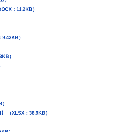
CX：11.2KB）
.43KB）
3KB）
）
B）
 （XLSX：38.9KB）
5KB）