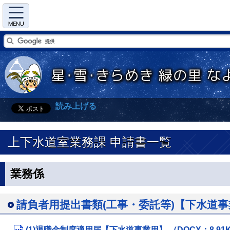
Menu
読み上げる
上下水道室業務課 申請書一覧
業務係
請負者用提出書類(工事・委託等)【下水道
(1)退職金制度適用届【下水道事業用】 （DOCX：8.91