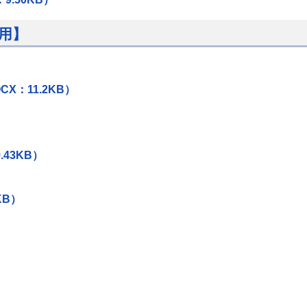
用】
）
X：11.2KB）
43KB）
KB）