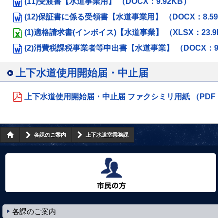
(11)受渡書【水道事業用】 （DOCX：9.92KB）
(12)保証書に係る受領書【水道事業用】 （DOCX：8.5
(1)適格請求書(インボイス)【水道事業】 （XLSX：23.9
(2)消費税課税事業者等申出書【水道事業】 （DOCX：9.
上下水道使用開始届・中止届
上下水道使用開始届・中止届 ファクシミリ用紙 （PDF：
各課のご案内
上下水道室業務課
市民の方へ
各課のご案内