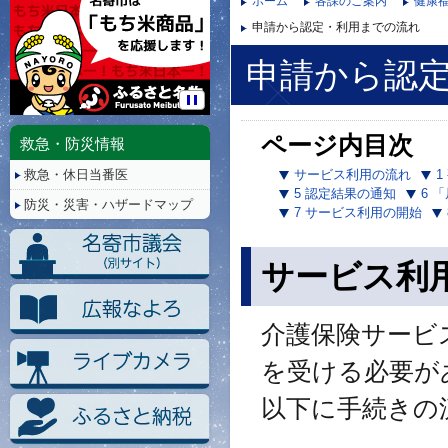
ホーム
各課のご案内
健康
申請から認定・利用までの流れ
申請から認
停
止/
ページ内目次
救急・防災情報
再
救急・休日当番医
サービス利用の流れ
1
生
5 認定結果の通知
6 
防災・災害・ハザードマップ
7 サービス利用の開始
サービス利
介護保険サービ
を受ける必要が
以下に手続きの