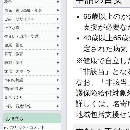
税金
国保・後期高齢・年金
65歳以上の
ごみ・リサイクル
支援が必要な
上下水道
40歳以上6
住まい・環境・交通
健康・福祉
定された病気
養育・教育
※健康で自立し
防犯・安全
「非該当」とな
文化・スポーツ
市内の施設
なお、「非該当
市内の学校
護保険給付対象
まちづくり
詳しくは、名寄
市政・行政情報
地域包括支援セ
お役立ち
パブリック・コメント