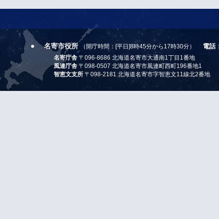
名寄市役所
電話
（開庁時間：[平日]8時45分から17時30分）
名寄庁舎
〒096-8686 北海道名寄市大通南1丁目1番地
風連庁舎
〒098-0507 北海道名寄市風連町西町196番地1
智恵文支所
〒098-2181 北海道名寄市字智恵文11線北2番地