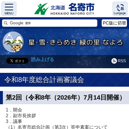
Menu
Language
PC版に切替
読み上げる
RSS
令和8年度総合計画審議会
第2回（令和8年（2026年）7月14日開催）
1．開会
2．副市長挨拶
3．議事
（1）名寄市総合計画（第3次）答申素案について