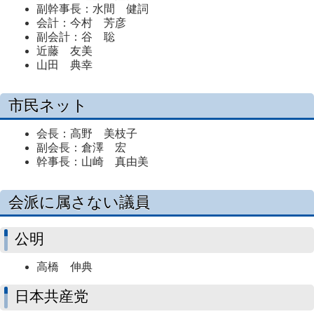
副幹事長：水間 健詞
会計：今村 芳彦
副会計：谷 聡
近藤 友美
山田 典幸
市民ネット
会長：高野 美枝子
副会長：倉澤 宏
幹事長：山崎 真由美
会派に属さない議員
公明
高橋 伸典
日本共産党