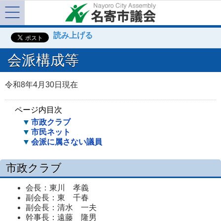
Menu
読み上げる
会派構成等
令和8年4月30日現在
ページ内目次
市政クラブ
市民ネット
会派に属さない議員
市政クラブ
会長：東川 孝義
副会長：東 千春
副会長：清水 一夫
幹事長：遠藤 隆男