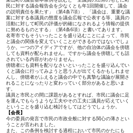
民に対する議会報告会を少なくとも年1回開催して、議会
の説明責任を果たす」（第4条7項）、「議会は、重要な議
案に対する各議員の態度を議会広報で公表する等、議員の
活動に対して町民の評価が的確になされるよう情報の提供
に努めるものとする」（第4条6項）と書いてあります。
名寄市でもそういったことを盛り込むことによって、市民
と議会の関係を変えていくことができるのではないでしょ
うか。一つのアイディアですが、他の自治体の議会を傍聴
しても資料が配られません。ですから議会を傍聴しても話
されている内容がわかりません。
傍聴者にも資料を配りなさいといったことを盛り込んでい
くと議会に行ってみようと思う人が出てくるかもしれませ
んし、傍聴者がふえると議会の中でも真摯な議論が展開さ
れることになったりと変わっていく部分があると思いま
す。
議員と市民との間に課題があるとすれば、市民に議会に足
を運んでもらうような工夫やその工夫に議員が応えていく
ということを盛り込む検討をしてはどうでしょうか。
【会長】
今の委員の発言で市民の市政全般に対する関心の薄さとい
うことが言われました。
また、この条例を検討する過程において市民のかたにも