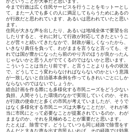
かということが大事だと思います。
今まで行政は広く住民サービスを行うことをモットーとし
て、また一人でも多くの人に満足してもらうためにあるの
が行政だと思われています、あるいは思われていたと思い
ます。
住民が大きな声を出したり、あるいは地域全体で要望を出
したりすると、それに対して行政が対応してきたというこ
とが営々と続いてきたなかで、財政が厳しくなったから、
いきなり責任を負って、わがままを言うなと言っても、そ
れでは国が豊かになったら前のやり方のほうが良かったん
じゃないかと思う人がでてくるのではないかと思います。
こういうことは当たり前です。と言うことよりも今の状況
で、どうしてこう変わらなければならないのかという意識
が一致しないと自治基本条例を作ってもきれいごとにしか
ならないのではないでしょうか。
総合計画を作る際にも多様化する市民ニーズをどう少ない
負担、人間そうした環境のなかで実現していくのか、それ
が行政の使命だと多くの市民が考えていましたが、そうで
はなく多様化する市民ニーズは大事なことだが、それが本
当に市民にとって必要なことが提案されているのか、わが
ままなのか、それを見極めることが重要だと思います。
たとえば、除雪です。どうしていつも同じ経路で除雪をす
るんだと大きな声を出す市民もいれば、その経路では効率