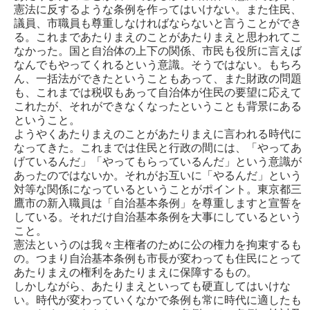
憲法に反するような条例を作ってはいけない。また住民、
議員、市職員も尊重しなければならないと言うことができ
る。これまであたりまえのことがあたりまえと思われてこ
なかった。国と自治体の上下の関係、市民も役所に言えば
なんでもやってくれるという意識。そうではない。もちろ
ん、一括法ができたということもあって、また財政の問題
も、これまでは税収もあって自治体が住民の要望に応えて
これたが、それができなくなったということも背景にある
ということ。
ようやくあたりまえのことがあたりまえに言われる時代に
なってきた。これまでは住民と行政の間には、「やってあ
げているんだ」「やってもらっているんだ」という意識が
あったのではないか。それがお互いに「やるんだ」という
対等な関係になっているということがポイント。東京都三
鷹市の新入職員は「自治基本条例」を尊重しますと宣誓を
している。それだけ自治基本条例を大事にしているという
こと。
憲法というのは我々主権者のために公の権力を拘束するも
の。つまり自治基本条例も市長が変わっても住民にとって
あたりまえの権利をあたりまえに保障するもの。
しかしながら、あたりまえといっても硬直してはいけな
い。時代が変わっていくなかで条例も常に時代に適したも