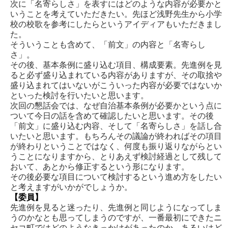
次に「名寄らしさ」を表すにはどのような内容が必要かと
いうことを考えていただきたい。先ほど浅野先生から小学
校の校歌を参考にしたらというアイディアもいただきまし
た。
そういうことも含めて、「前文」の内容と「名寄らし
さ」。
その後、基本条例に盛り込む項目、構成要素。先進例を見
ると必ず盛り込まれている内容がありますが、その取捨や
盛り込まれてはいないがこういった内容が必要ではないか
といった検討を行いたいと思います。
次回の懇話会では、なぜ自治基本条例が必要かという点に
ついて今日の話を含めて確認したいと思います。その後
「前文」に盛り込む内容、そして「名寄らしさ」を話し合
いたいと思います。もちろんその議論が終わればその項目
が終わりということではなく、何度も振り返りながらとい
うことになりますから、とりあえず検討経過として残して
おいて、あとから修正するという形になります。
その後必要な項目について検討するという進め方をしたい
と考えますがいかがでしょうか。
【委員】
先進例を見ると迷ったり、先進例と同じようになってしま
うのかなとも思ってしまうのですが、一番最初にできたニ
セコ町ではどのようなきっかけがあったのか、あるいはど