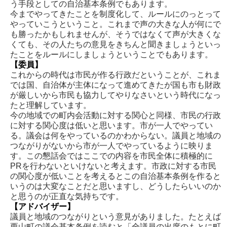
う手段としての自治基本条例でもあります。
今までやってきたことを制度化して、ルールにのっとって
やっていこうということ。これまで声の大きな人が何にで
も勝ったかもしれませんが、そうではなくて声が大きくな
くても、その人たちの意見をきちんと聞きましょうといっ
たことをルールにしましょうということでもあります。
【委員】
これからの時代は市民が作る行政だということが、これま
では国、自治体が主体になって進めてきたが国も市も財政
が厳しいから市民も協力してやりなさいという時代になっ
たと理解しています。
今の地域での町内会活動に対する関心と同様、市民の行政
に対する関心度は低いと思います。市が一人でやってい
る。議会は何をやっているのかわからない。議員と地域の
つながりがないから市が一人でやっているように映りま
す。この懇話会ではここでの内容を市民全体に積極的に
PRを行わないといけないと考えます。市政に対する市民
の関心度が低いことを考えるとこの自治基本条例を作ると
いうのは大変なことだと思いますし、どうしたらいいのか
と思うのが正直な気持ちです。
【アドバイザー】
議員と地域のつながりという意見がありました。たとえば
栗山町の議会基本条例を読むと「全議員の出席のもとに町