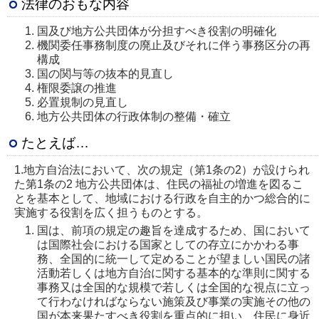
法律のおもな内容
国及び地方公共団体が分担すべき役割の明確化
機関委任事務制度の廃止及びそれに伴う事務区分の再
構成
国の関与等の抜本的見直し
権限委譲の推進
必置規制の見直し
地方公共団体の行政体制の整備・確立
たとえば…
1.地方自治法において、次の規定（第1条の2）が設けられ
た第1条の2 地方公共団体は、住民の福祉の増進を図るこ
とを基本として、地域における行政を自主的かつ総合的に
実施する役割を広く担うものとする。
国は、前項の規定の趣旨を達成するため、国において
は国際社会における国家としての存立にかかわる事
務、全国的に統一して定めることが望ましい国民の諸
活動若しくは地方自治に関する基本的な準則に関する
事務又は全国的な規模で若しくは全国的な視点に立っ
て行わなければならない施策及び事業の実施その他の
国が本来果たすべき役割を重点的に担い、住民に身近