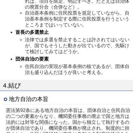
れば、項目を限定、明記すべき。たとえば自治体
の廃置分合（合併など）。
自治基本条例に住民投票を規定していながら、自
治基本条例を制定する際に住民投票を行うという
ところまではいっていない。
首長の多選禁止
法律では多選を禁止することは許されてはいない
が、国でもそうした動きが出ているので、先駆け
て検討してみてはどうか。
団体自治の要素
住民自治の実現が基本条例の核であるが、団体自
治も盛り込んだほうが良いと考える。
4.結び
地方自治の本旨
憲法第92条にある地方自治の本旨は、団体自治と住民自治
の二つの要素からなり、機関委任事務の廃止で国と地方は
法的には対等な関係になった。国から独立して執行するの
が団体自治であり、機関委任事務が廃止され、制度的に担