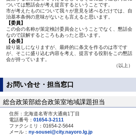
ついては懇話会が考え提言するということです。
市が考えたものについて我々が意見を述べるだけでは、自
治基本条例の意味がないとも言えると思います。
【委員】
この会の名称が策定検討委員会ということでなく、懇話会
なので誤解するところもあったと思います。
【会長】
繰り返しになりますが、最終的に条文を作るのは市です
が、そこに盛り込む内容を考え、提言する役割をこの懇話
会が持っています。
（以上）
お問い合せ・担当窓口
総合政策部総合政策室地域課題担当
住所：北海道名寄市大通南1丁目
電話番号：
01654-3-2111
ファクシミリ：01654-2-5644
メール：
ny-sousei@city.nayoro.lg.jp