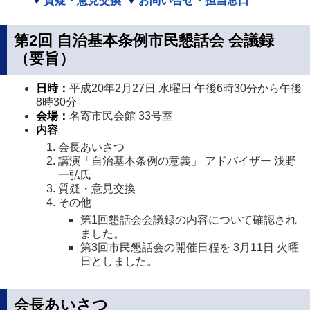
質疑・意見交換
お問い合せ・担当窓口
第2回 自治基本条例市民懇話会 会議録
（要旨）
日時：
平成20年2月27日 水曜日 午後6時30分から午後
8時30分
会場：
名寄市民会館 33号室
内容
会長あいさつ
講演「自治基本条例の意義」 アドバイザー 浅野
一弘氏
質疑・意見交換
その他
第1回懇話会会議録の内容について確認され
ました。
第3回市民懇話会の開催日程を 3月11日 火曜
日としました。
会長あいさつ