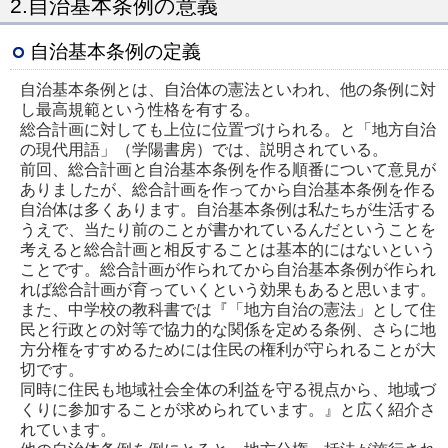
2.自治基本条例の意義
自治基本条例の定義
自治基本条例とは、自治体の憲法といわれ、他の条例に対
し最高規範という性格を有する。
総合計画に対しても上位に位置づけられる。と「地方自治
の現代用語」（学陽書房）では、説明されている。
前回、総合計画と自治基本条例を作る順番について意見が
ありましたが、総合計画を作ってから自治基本条例を作る
自治体は多くあります。自治基本条例は私たちが生活する
うえで、当たり前のことが書かれているんだということを
考えると総合計画と相反することは基本的にはないという
ことです。総合計画が作られてから自治基本条例が作られ
れば総合計画が育っていくという効果もあると思います。
また、中学校の教科書では『「地方自治の憲法」として住
民と行政との対等で協力的な関係を定める条例、さらに地
方分権をすすめるためには住民の権利が守られることが大
切です。
同時に住民も地域社会全体の利益を守る視点から、地域づ
くりに参加することが求められています。』と広く紹介さ
れています。