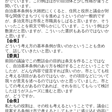
がでています。この例はほかの自治体と少し性格が違うと
聞いています。
自治基本条例を大雑把にくくると、住民と役所と議会が対
等な関係でまちづくりを進めようというのが一般的です
が、多治見市は市長と市職員をしばると言いますか、そう
いったことを前文で明らかにしています。こういう例は少
数派だと思いますが、こういった選択もあるのではないか
と思います。
【会長】
どういう考え方の基本条例が良いのかということも含め
て、話していきたいと思います。
【委員】
前回の議論でこの懇話会の目的は条文を作ることではな
く、自治基本条例のあり方を検討することだということで
したが、どんな内容で提言すれば良いのか。市としても柱
と考える項目があるのではないか、その項目などについて
我々が意見を述べるのではないかと思っていました。市と
しての考えがあるのであれば、それを出してもらって検討
したほうがスムーズに進むと思います
が、どうですか。
【会長】
私たちの役割は、その柱も考えるということです。議会に
提案する条例は市で考えるとしてもそこに盛り込む内容に