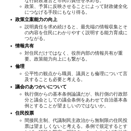
な行財政運営と市民の責任を求める。
政策、予算に反映させることによって財政健全化
につなげる手段にもなり得る。
政策立案能力の向上
説明責任を求め続けると、最先端の情報収集とそ
の内容を住民にわかりやすく説明する能力育成に
つながる。
情報共有
対住民だけではなく、役所内部の情報共有が重
要。政策能力向上にも繋がる。
倫理
公平性の観点から職員、議員とも倫理について言
及することも必要と考える。
議会のあつかいについて
執行側からの基本条例論議だが、執行側の行政部
分と議会としての議会条例をあわせて自治基本条
例とすることが望ましいのではないか。
住民投票
間接民主制、代議制民主政治から無制限の住民投
票は望ましくないと考える。条例で規定するとす