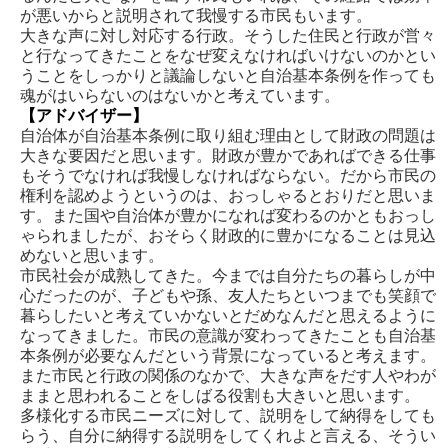
が悪いからと説明されて我慢する市民もいます。
大きな声に対し対応する行政。そうした住民と行政が営々
と行なってきたことをなぜ変えなければいけないのかとい
うことをしっかりと議論しないと自治基本条例を作っても
魂がはいらないのはないかと考えています。
【アドバイザー】
自治体が自治基本条例に取り組む理由として財政の問題は
大きな要因だと思います。財政が豊かであればできる仕事
もそうでなければ我慢しなければならない。だから市民の
権利を認めようというのは、おっしゃるとおりだと思いま
す。また国や自治体が豊かになれば変わるのかともおっし
ゃられましたが、おそらく財政的に豊かになることは見込
めないと思います。
市民社会が成熟してきた。今までは自分たちの暮らしが中
心だったのが、子どもや孫、友人たちといつまでも笑顔で
暮らしたいと考えていかないとだめなんだと思えるように
なってきました。市民の意識が変わってきたことも自治基
本条例が必要なんだという背景になっていると考えます。
また市民と行政の関係のなかで、大きな声をだす人やわが
ままと思われることをしばる役割も大きいと思います。
多様化する市民ニーズに対して、説明をして納得をしても
らう、自分に納得する説明をしてくれよと言える、そうい