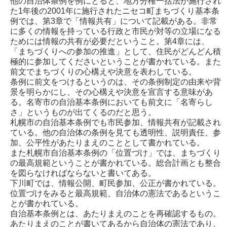
他の自治体条例を例にとると、地方分権一括法が施行され
た1年後の2001年に施行されたニセコ町まちづくり基本条
例では、第3章で「情報共有」について記載がある。非常
に多くの情報を持っている行政と市民が対等の立場になる
ためには情報の共有が必要だということ。第4章には、
「まちづくりへの参加の推進」として、住民がどんどん積
極的に参加してくださいということが書かれている。また
前文でまちづくりの心構えや決意を表わしている。
条例に前文をつけるというのは、その条例制定の由来や背
景を明らかにし、その心構えや決意を宣言する意味があ
る。名寄市の自治基本条例においても前文に「名寄らし
さ」というものが出てくるのだと思う。
札幌市の自治基本条例でも市民参加、情報共有が記載され
ている。他の自治体の条例を見ても透明性、説明責任、参
加、公平性があたりまえのこととして書かれている。
また札幌市自治基本条例の「位置づけ」では、まちづくり
の最高規範ということが書かれている。総合計画とも整合
を図らなければならないと書いてある。
下川町では、情報公開、町民参加、公正が書かれている。
位置づけをみると最高規範、自治体の憲法であるというこ
とが書かれている。
自治基本条例とは、あたりまえのことを再確認するもの。
あたりまえのことが書いてあるから自治体の憲法であり、