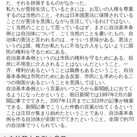
た、それを担保するものがなかった。
私たちが普段生活しているときには、お互いの人権を尊重
するのは当然のこと。それは日本国憲法に保障されている
ことだが憲法を意識しながら生活しているわけではない。
ごく当然のこととして思っているはず。まさに自治基本条
例とは自治体について、ごく当然のことを書いたもの。自
治体の憲法と言われるのは、そういう意味がある。憲法と
いうのは国、権力が私たちに不当な介入をしないように国
民の権利を守るためにある。
自治基本条例というのは市民の権利を守るためにある。役
所に不用意に介入されることはないんだということ。一
方、権利があるということは義務もあるということ。自治
基本条例は市民のためにある反面、市民にも求められる二
つの側面があるということを意識してほしい。
自治基本条例という言葉がいつごろから新聞紙上に出てく
るようになったかというと、朝日新聞では1997年2月の新
聞記事ででてきた。2007年11月までに322件の記事が検索
できる。新聞記事でこうした件数の言葉が出てくるという
ことは注目が集まり始めたということであり、自治基本条
例を作る自治体が全国ででてきたということ。全国で約70
の自治体でつくられている。