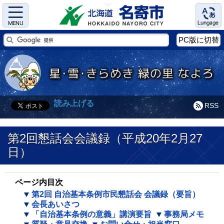
Menu
Language
PC版に切替
読み上げる
RSS
第2回懇話会会議録（平成20年2月27
日）
ページ内目次
第2回 自治基本条例市民懇話会 会議録（要旨）
会長あいさつ
「自治基本条例の意義」講演要旨
事務局メモ