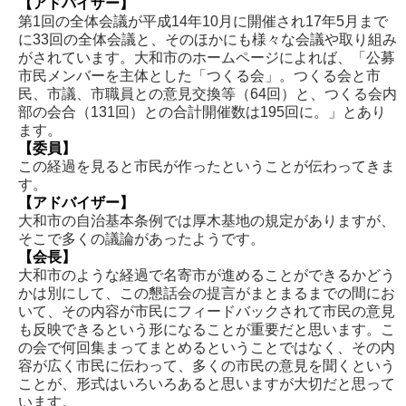
【アドバイザー】
第1回の全体会議が平成14年10月に開催され17年5月まで
に33回の全体会議と、そのほかにも様々な会議や取り組み
がされています。大和市のホームページによれば、「公募
市民メンバーを主体とした「つくる会」。つくる会と市
民、市議、市職員との意見交換等（64回）と、つくる会内
部の会合（131回）との合計開催数は195回に。」とあり
ます。
【委員】
この経過を見ると市民が作ったということが伝わってきま
す。
【アドバイザー】
大和市の自治基本条例では厚木基地の規定がありますが、
そこで多くの議論があったようです。
【会長】
大和市のような経過で名寄市が進めることができるかどう
かは別にして、この懇話会の提言がまとまるまでの間にお
いて、その内容が市民にフィードバックされて市民の意見
も反映できるという形になることが重要だと思います。こ
の会で何回集まってまとめるということではなく、その内
容が広く市民に伝わって、多くの市民の意見を聞くという
ことが、形式はいろいろあると思いますが大切だと思って
います。