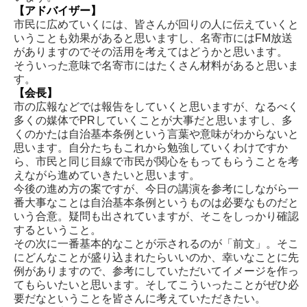
【アドバイザー】
市民に広めていくには、皆さんが回りの人に伝えていくと
いうことも効果があると思いますし、名寄市にはFM放送
がありますのでその活用を考えてはどうかと思います。
そういった意味で名寄市にはたくさん材料があると思いま
す。
【会長】
市の広報などでは報告をしていくと思いますが、なるべく
多くの媒体でPRしていくことが大事だと思いますし、多
くのかたは自治基本条例という言葉や意味がわからないと
思います。自分たちもこれから勉強していくわけですか
ら、市民と同じ目線で市民が関心をもってもらうことを考
えながら進めていきたいと思います。
今後の進め方の案ですが、今日の講演を参考にしながら一
番大事なことは自治基本条例というものは必要なものだと
いう合意。疑問も出されていますが、そこをしっかり確認
するということ。
その次に一番基本的なことが示されるのが「前文」。そこ
にどんなことが盛り込まれたらいいのか、幸いなことに先
例がありますので、参考にしていただいてイメージを作っ
てもらいたいと思います。そしてこういったことがぜひ必
要だなということを皆さんに考えていただきたい。