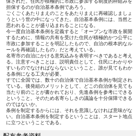
保された。住民が積極的に市政に参加する制度的枠組みを
担保するのが自治基本条例であろう。
ごくごくあたりまえのことをあたりまえに再確認しましょ
うという世の中になってきた。自治基本条例には、当然と
思われることが盛り込まれることになる。
今一度自治基本条例を定義すると「オープンな市政を展開
するために、情報の共有を受けた住民が積極的かつ公平に
市政に参加することを明記したもので、自治の根本的なル
ールを再確認したもの」だと考えている。
名寄市の自治にかける意気込みを表明すべきであると考え
る。注意すべきことは、説明責任として、住民にわかりや
すいものでなければならないということ。誰が見てもわか
る条例になる工夫が必要。
すでに全国では、数十の自治体で自治基本条例が制定され
ている。後発組のメリットとして、どこの自治体を見ても
当たり前のことが書かれており、先進条例を参考にできる
ということ。そのため名寄らしさの議論を十分保障できる
のではないか。
条例を制定するからには、それを意識しなければ意味がな
い。自治基本条例を制定するということは、スタート地点
に立つということである。
配布参考資料