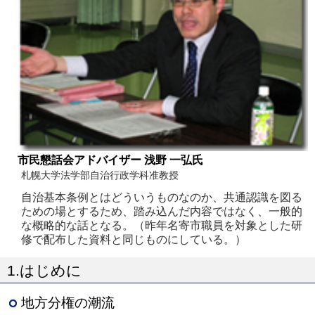
市民懇話会アドバイザー 浅野 一弘氏
札幌大学法学部自治行政学科准教授
自治基本条例とはどういうものなのか、共通認識を図る
ための場とするため、踏み込んだ内容ではなく、一般的
な概略的な話となる。（昨年名寄市職員を対象とした研
修で配布した資料と同じものにしている。）
1.はじめに
地方分権の潮流