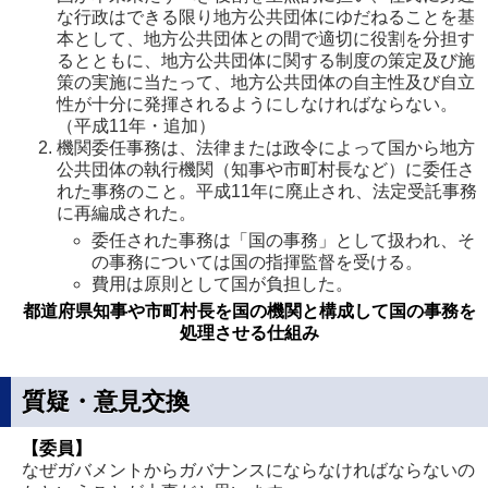
な行政はできる限り地方公共団体にゆだねることを基
本として、地方公共団体との間で適切に役割を分担す
るとともに、地方公共団体に関する制度の策定及び施
策の実施に当たって、地方公共団体の自主性及び自立
性が十分に発揮されるようにしなければならない。
（平成11年・追加）
機関委任事務は、法律または政令によって国から地方
公共団体の執行機関（知事や市町村長など）に委任さ
れた事務のこと。平成11年に廃止され、法定受託事務
に再編成された。
委任された事務は「国の事務」として扱われ、そ
の事務については国の指揮監督を受ける。
費用は原則として国が負担した。
都道府県知事や市町村長を国の機関と構成して国の事務を
処理させる仕組み
質疑・意見交換
【委員】
なぜガバメントからガバナンスにならなければならないの