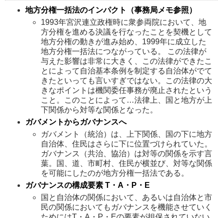
地方分権一括法のインパクト（事務局メモ参照）
1993年宮沢連立政権時に衆参両院において、地
方分権を進める決議を行なったことを契機として
地方分権の動きが進み始め、1999年に成立した
地方分権一括法につながっている。 この法律が
与えた影響は非常に大きく、この法律ができたこ
とによって自治基本条例を制定する自治体がでて
きたといっても言いすぎではない。この法律の大
きなポイントは機関委任事務が廃止されたという
こと。このことによって…法律上、国と地方が上
下関係から対等な関係となった。
ガバメントからガバナンスへ
ガバメント（統治）は、上下関係、国の下に地方
自治体、住民はさらに下に位置づけられていた。
ガバナンス（共治、協治）は対等の関係を示す言
葉。国、道、市町村、住民が横並び、対等な関係
を可能にしたのが地方分権一括法である。
ガバナンスの構成要素 T・A・P・E
国と自治体の関係において、あるいは自治体と市
民の関係においてもガバナンスを機能させていく
ためにはT・A・P・Eの要素が担保されていない