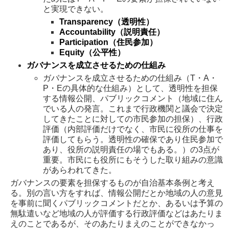
と実現できない。
Transparency（透明性）
Accountability（説明責任）
Participation（住民参加）
Equity（公平性）
ガバナンスを成立させるための仕組み
ガバナンスを成立させるための仕組み（T・A・
P・Eの具体的な仕組み）として、透明性を担保
する情報公開、パブリックコメント（地域に住ん
でいる人の発言。これまで行政機関と議会で決定
してきたことに対しての市民参加の担保）、行政
評価（内部評価だけでなく、市民に役所の仕事を
評価してもらう。透明性の確保であり住民参加で
あり、役所の説明責任の場でもある。）の3点が
重要。市民にも役所にもそうした取り組みの意識
があらわれてきた。
ガバナンスの要素を担保するものが自治基本条例と考え
る。別の言い方をすれば、情報公開だとか地域の人の意見
を事前に聞くパブリックコメントだとか、あるいは予算の
無駄遣いなど地域の人が評価する行政評価などはあたりま
えのことであるが、そのあたりまえのことができなかっ