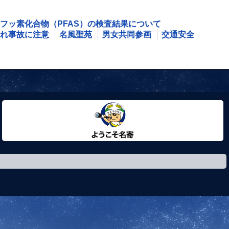
フッ素化合物（PFAS）の検査結果について
れ事故に注意
名風聖苑
男女共同参画
交通安全
ようこそ名寄市へ