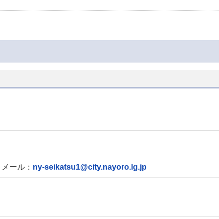
メール：
ny-seikatsu1@city.nayoro.lg.jp