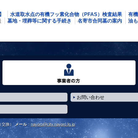
】
水道取水点の有機フッ素化合物（PFAS）検査結果
有機
談
墓地・埋葬等に関する手続き
名寄市合同墓の案内
油も
事業者の方へ
お問い合わせ
（交換）
メール
：
nayoro@city.nayoro.lg.jp