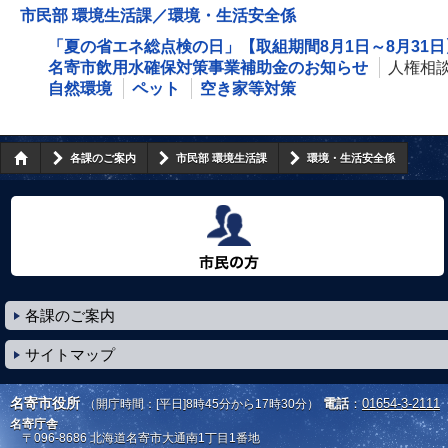
市民部 環境生活課／環境・生活安全係
「夏の省エネ総点検の日」【取組期間8月1日～8月31日
名寄市飲用水確保対策事業補助金のお知らせ
人権相
自然環境
ペット
空き家等対策
各課のご案内
市民部 環境生活課
環境・生活安全係
市民の方へ
各課のご案内
サイトマップ
名寄市役所
電話
：
01654-3-2111
（開庁時間：[平日]8時45分から17時30分）
名寄庁舎
〒096-8686
北海道名寄市大通南1丁目1番地