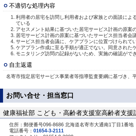
不適切な処理内容
利用者の居宅を訪問し利用者および家族との面談によ
ている
アセスメント結果に基づいた居宅サービス計画の原案
居宅サービス計画の原案に基づいたサービス担当者会
サービス担当者会議に、ケアプランに位置づけられて
ケアプラン作成に至る手順が適正でない。同意された
モニタリング訪問の記録がないため、実施の確認がで
自主返還
名寄市指定居宅サービス事業者等指導監査要綱に基づき、平成27
お問い合せ・担当窓口
健康福祉部 こども・高齢者支援室高齢者支援
住所：郵便番号096-8686 北海道名寄市大通南1丁目1番地
電話番号：
01654-3-2111