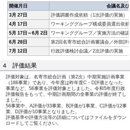
開催月日
会議名及び
3月 27日
評価調書作成依頼（1次評価の実施）
4月 17日
ワーキンググループ構成委員選出依頼
5月 17日～6月 2日
ワーキンググループ／実施方法の確認
6月 28日
第2回名寄市総合計画審議会／外部評
7月 12日
行政評価検討会議／2次評価の実施
4 評価結果
評価対象は、名寄市総合計画（第2次）中期実施計画事業
（186事業）であり、今年度は昨年度C・D評価となった
事業など、56事業を評価対象としました。令和5年度行政
評価報告をもって、中期計画期間の全事業の評価が終了し
ました。
56事業中、A評価が33事業、B評価が1事業、C評価が12事
業、D評価が10事業となりました。
評価基準や評価方法等の詳細についてはファイルをダウン
ロードしてご覧ください。