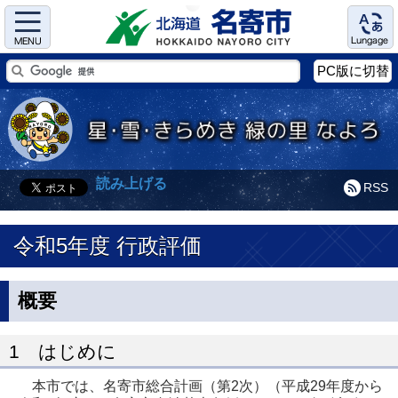
Menu
Language
PC版に切替
読み上げる
RSS
令和5年度 行政評価
概要
1 はじめに
本市では、名寄市総合計画（第2次）（平成29年度から