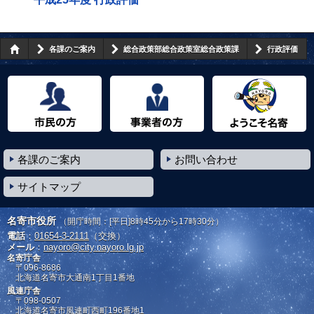
各課のご案内
総合政策部総合政策室総合政策課
行政評価
市民の方へ
事業者の方へ
ようこそ名寄市へ
各課のご案内
お問い合わせ
サイトマップ
名寄市役所
（開庁時間：[平日]8時45分から17時30分）
電話
：
01654-3-2111
（交換）
メール
：
nayoro@city.nayoro.lg.jp
名寄庁舎
〒096-8686
北海道名寄市大通南1丁目1番地
風連庁舎
〒098-0507
北海道名寄市風連町西町196番地1