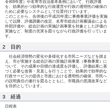
令和8年度）や名寄市自治基本条例において、行政評価
を、効果的かつ効率的な行政運営や行政の透明性の確保の
ために必要なシステムとして位置付けています。
このことから、合併後の平成20年度に事務事業評価を実施
して以降、評価調書の改定、名寄市総合計画審議会による
外部評価や、総合計画の実施計画事業を対象とした評価の
実施など、制度の充実を図りながら行政評価を行っていま
す。
2 目的
社会経済情勢の変化や多様化する市民ニーズなどを踏ま
え、市が実施する総合計画の実施計画事業（事務事業）に
ついて、その成果や目標の達成度を評価し、評価結果に基
づく必要な改善・見直しを行うことで、効果的で効率的な
行政サービスの提供と市政における透明性の確保、市民へ
の説明責任の遂行を図るとともに、市職員の意識改革など
を目的としています。
3 経過
日程表