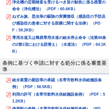
浄化槽の定期検査を受けるべき旨の勧告に係る措置の
命令（浄化槽法） （PDF：60.4KB）
ねずみ族、昆虫等の駆除の実費徴収（感染症の予防及
び感染症の患者に対する医療に関する法律） （PD
F：59.2KB）
専用水道又は簡易専用水道の給水停止命令（法第48条
の2第1項における読替え）（水道法） （PDF：64.1K
B）
条例に基づく申請に対する処分に係る審査基
準
給水装置の新設等の承認（名寄市飲料水供給施設条
例） （PDF：56.5KB）
利用の許可（名寄市飲料水供給施設条例） （PDF：5
1.2KB）
使用料の免除（名寄市飲料水供給施設条例） （PD