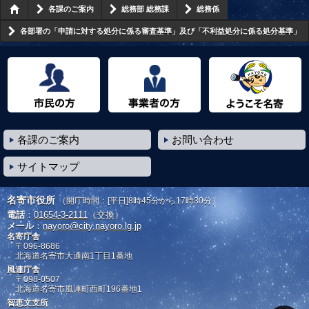
各課のご案内
総務部 総務課
総務係
各部署の「申請に対する処分に係る審査基準」及び「不利益処分に係る処分基準」
市民の方へ
事業者の方へ
ようこそ名寄市へ
各課のご案内
お問い合わせ
サイトマップ
名寄市役所
（開庁時間：[平日]8時45分から17時30分）
電話
：
01654-3-2111
（交換）
メール
：
nayoro@city.nayoro.lg.jp
名寄庁舎
〒096-8686
北海道名寄市大通南1丁目1番地
風連庁舎
〒098-0507
北海道名寄市風連町西町196番地1
智恵文支所