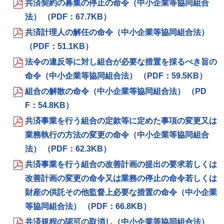
共済契約の募集の停止の命令（中小企業等協同組合
法） （PDF：67.7KB）
共済計理人の解任の命令（中小企業等協同組合法）
（PDF：51.1KB）
法令の違反等に対し組合が必要な措置を採るべき旨の
命令（中小企業等協同組合法） （PDF：59.5KB）
組合の解散の命令（中小企業等協同組合法） （PD
F：54.8KB）
共済事業を行う組合の定款等に定めた事項の変更又は
業務執行の方法の変更の命令（中小企業等協同組合
法） （PDF：62.3KB）
共済事業を行う組合の改善計画の提出の要求若しくは
改善計画の変更の命令又は業務の停止の命令若しくは
財産の供託その他監督上必要な措置の命令（中小企業
等協同組合法） （PDF：66.8KB）
共済規程の認可の取消し（中小企業等協同組合法）