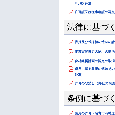
F：65.9KB）
許可証又は従事者証の再交付
法律に基づ
伐採及び伐採後の造林の計画
施業実施協定の認可の取消し（
森林経営計画の認定の取消し（
違反に係る鳥獣の解放その
7KB）
許可の取消し（鳥獣の保護及
条例に基づ
使用の許可（名寄市有林道管理