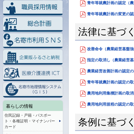
青年等就農計画の認定（農業
青年等就農計画の変更の認定
法律に基づ
改善命令（農業経営基盤強化促
指定の取消し（農業経営基盤
農業経営改善計画の認定の取
青年等就農計画の認定の取消
農用地利用集積計画の取消し
農用地利用規程の認定の取消
暮らしの情報
住民記録・戸籍・パスポー
条例に基づ
ト・各種証明・マイナンバー
カード