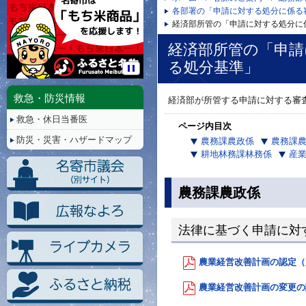
各部署の「申請に対する処分に係る
経済部所管の「申請に対する処分に
経済部所管の「申請
る処分基準」
停
止/
救急・防災情報
経済部が所管する申請に対する審
再
救急・休日当番医
生
ページ内目次
防災・災害・ハザードマップ
農務課農政係
農務課
耕地林務課林務係
産
農務課農政係
法律に基づく申請に対
農業経営改善計画の認定（農
農業経営改善計画の変更の認