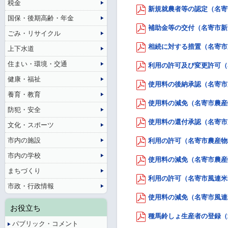
税金
新規就農者等の認定（名寄市
国保・後期高齢・年金
補助金等の交付（名寄市新規
ごみ・リサイクル
相続に対する措置（名寄市新
上下水道
住まい・環境・交通
利用の許可及び変更許可（名
健康・福祉
使用料の後納承認（名寄市農
養育・教育
使用料の減免（名寄市農産物
防犯・安全
使用料の還付承認（名寄市農
文化・スポーツ
市内の施設
利用の許可（名寄市農産物利
市内の学校
使用料の減免（名寄市農産物
まちづくり
利用の許可（名寄市風連米乾
市政・行政情報
使用料の減免（名寄市風連米
お役立ち
種馬鈴しょ生産者の登録（北
パブリック・コメント