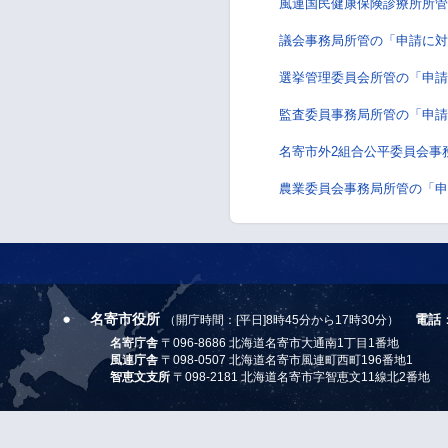
風連国民健康保険診療所所管
議会事務局所管の「申請に対
選挙管理委員会所管の「申請
監査委員事務局所管の「申請
名寄市外2組合公平委員会事
農業委員会事務局所管の「申
名寄市役所
電話
（開庁時間：[平日]8時45分から17時30分）
名寄庁舎
〒096-8686 北海道名寄市大通南1丁目1番地
風連庁舎
〒098-0507 北海道名寄市風連町西町196番地1
智恵文支所
〒098-2181 北海道名寄市字智恵文11線北2番地