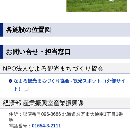
各施設の位置図
お問い合せ・担当窓口
NPO法人なよろ観光まちづくり協会
なよろ観光まちづくり協会 - 観光スポット （外部サイ
ト）
新
経済部 産業振興室産業振興課
規
ペ
住所：郵便番号096-8686 北海道名寄市大通南1丁目1番
地
ー
電話番号：
01654-3-2111
ジ