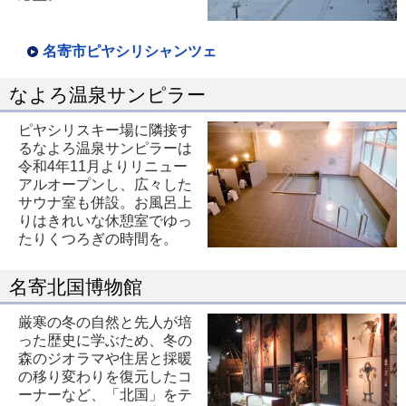
き
ま
名寄市ピヤシリシャンツェ
す
なよろ温泉サンピラー
ピヤシリスキー場に隣接す
るなよろ温泉サンピラーは
令和4年11月よりリニュー
アルオープンし、広々した
サウナ室も併設。お風呂上
りはきれいな休憩室でゆっ
たりくつろぎの時間を。
名寄北国博物館
厳寒の冬の自然と先人が培
った歴史に学ぶため、冬の
森のジオラマや住居と採暖
の移り変わりを復元したコ
ーナーなど、「北国」をテ