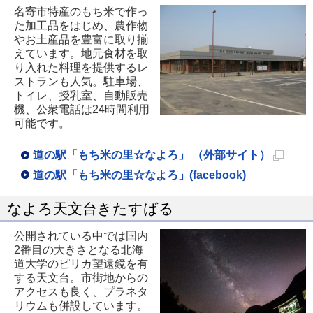
名寄市特産のもち米で作っ
た加工品をはじめ、農作物
やお土産品を豊富に取り揃
えています。地元食材を取
り入れた料理を提供するレ
ストランも人気。駐車場、
トイレ、授乳室、自動販売
機、公衆電話は24時間利用
可能です。
道の駅「もち米の里☆なよろ」 （外部サイト）
新
道の駅「もち米の里☆なよろ」(facebook)
規
なよろ天文台きたすばる
ペ
ー
公開されている中では国内
2番目の大きさとなる北海
ジ
道大学のピリカ望遠鏡を有
で
する天文台。市街地からの
開
アクセスも良く、プラネタ
リウムも併設しています。
き