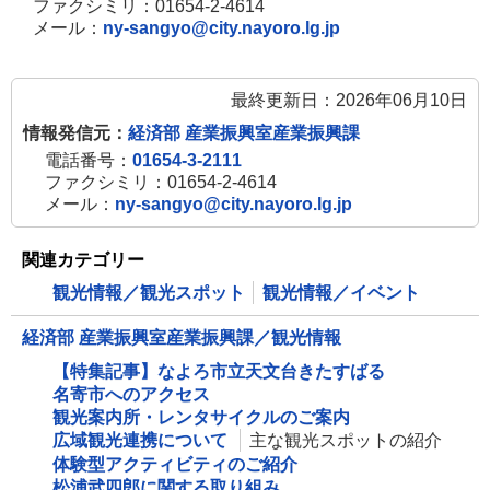
ファクシミリ：01654-2-4614
で
メール：
ny-sangyo@city.nayoro.lg.jp
開
き
最終更新日：2026年06月10日
ま
情報発信元：
経済部 産業振興室産業振興課
す
電話番号：
01654-3-2111
ファクシミリ：01654-2-4614
メール：
ny-sangyo@city.nayoro.lg.jp
関連カテゴリー
観光情報／観光スポット
観光情報／イベント
経済部 産業振興室産業振興課／観光情報
【特集記事】なよろ市立天文台きたすばる
名寄市へのアクセス
観光案内所・レンタサイクルのご案内
広域観光連携について
主な観光スポットの紹介
体験型アクティビティのご紹介
松浦武四郎に関する取り組み