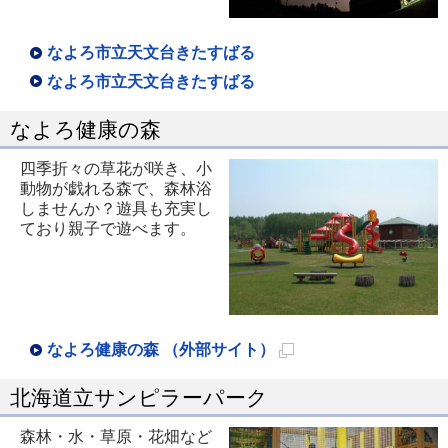
ま
す
なよろ市立天文台きたすばる
なよろ市立天文台きたすばる
なよろ健康の森
四季折々の草花が咲き、小
動物が戯れる森で、森林浴
しませんか？遊具も充実し
ており親子で遊べます。
なよろ健康の森 （外部サイト）
新
北海道立サンピラーパーク
規
ペ
森林・水・草原・花畑など