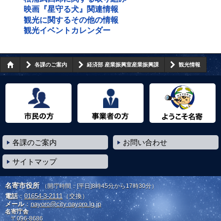
映画『星守る犬』関連情報
観光に関するその他の情報
観光イベントカレンダー
各課のご案内
経済部 産業振興室産業振興課
観光情報
市民の方へ
事業者の方へ
ようこそ名寄市へ
各課のご案内
お問い合わせ
サイトマップ
名寄市役所
（開庁時間：[平日]8時45分から17時30分）
電話
：
01654-3-2111
（交換）
メール
：
nayoro@city.nayoro.lg.jp
名寄庁舎
〒096-8686