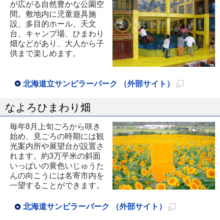
が広がる自然豊かな公園空
ー
間。敷地内に児童遊具施
ジ
設、多目的ホール、天文
で
台、キャンプ場、ひまわり
畑などがあり、大人から子
開
供まで楽しめます。
き
ま
北海道立サンピラーパーク （外部サイト）
す
新
なよろひまわり畑
規
ペ
毎年8月上旬ごろから咲き
始め、見ごろの時期には観
ー
光案内所や展望台が設置さ
ジ
れます。約3万平米の斜面
で
いっぱいの黄色いじゅうた
んの向こうには名寄市内を
開
一望することができます。
き
ま
北海道サンピラーパーク （外部サイト）
新
す