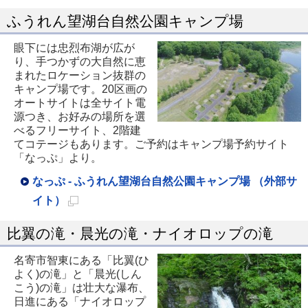
ふうれん望湖台自然公園キャンプ場
眼下には忠烈布湖が広が
り、手つかずの大自然に恵
まれたロケーション抜群の
キャンプ場です。20区画の
オートサイトは全サイト電
源つき、お好みの場所を選
べるフリーサイト、2階建
てコテージもあります。ご予約はキャンプ場予約サイト
「なっぷ」より。
なっぷ - ふうれん望湖台自然公園キャンプ場 （外部サ
イト）
新
比翼の滝・晨光の滝・ナイオロップの滝
規
ペ
名寄市智東にある「比翼(ひ
よく)の滝」と「晨光(しん
ー
こう)の滝」は壮大な瀑布、
ジ
日進にある「ナイオロップ