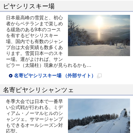
ピヤシリスキー場
規
ペ
日本最高峰の雪質と、初心
者からベテランまで楽しめ
ー
る緩急のある9本のコース
ジ
を有するピヤシリスキー
で
場、国内でも有数のジャン
プ台は大会実績も数多くあ
開
ります。雪質日本一のスキ
き
ー場。運がよければ、サン
ピラー（太陽柱）現象が見られるかも…
ま
す
名寄ピヤシリスキー場 （外部サイト）
新
名寄ピヤシリシャンツェ
規
ペ
冬季大会では日本で一番早
い公式戦が行われる、ミデ
ー
ィアム・ノーマルヒルのシ
ジ
ャンツェ。サマージャンプ
で
もできるオールシーズン対
応型。
開