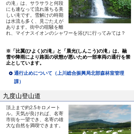
で
の滝」は、サラサラと何段
にも連なって流れ落ちる美
開
しい滝です。雪解けの時期
き
は水流も多く、見ごたえが
あります。街中の喧騒を離
ま
れ、マイナスイオンのシャワーを浴びに行ってみては？
す
※「比翼(ひよく)の滝」と「晨光(しんこう)の滝」は、融
雪や降雨により路面の状態が悪いため一部車両の通行を禁
止としています。
通行止めについて（上川総合振興局北部森林室管理
課）
九度山登山道
頂上まで約2.5キロメート
ル。天気が良ければ、名寄
市街を一望でき、名寄の雄
大な自然を満喫できます。