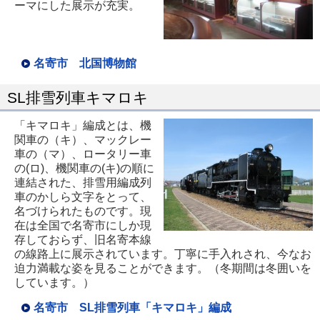
ーマにした展示が充実。
名寄市 北国博物館
SL排雪列車キマロキ
「キマロキ」編成とは、機
関車の（キ）、マックレー
車の（マ）、ロータリー車
の(ロ)、機関車の(キ)の順に
連結された、排雪用編成列
車のかしら文字をとって、
名づけられたものです。現
在は全国で名寄市にしか現
存しておらず、旧名寄本線
の線路上に展示されています。丁寧に手入れされ、今なお
迫力満載な姿を見ることができます。（冬期間は冬囲いを
しています。）
名寄市 SL排雪列車「キマロキ」編成