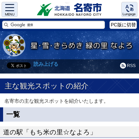
Menu
Language
PC版に切替
読み上げる
RSS
主な観光スポットの紹介
名寄市の主な観光スポットを紹介いたします。
一覧
道の駅「もち米の里☆なよろ」