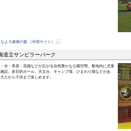
なよろ健康の森 （外部サイト）
新
海道立サンピラーパーク
規
ペ
林・水・草原・花畑などが広がる自然豊かな公園空間。敷地内に児童
ー
具施設、多目的ホール、天文台、キャンプ場、ひまわり畑などがあ
ジ
、大人から子供まで楽しめます。
で
開
き
ま
す