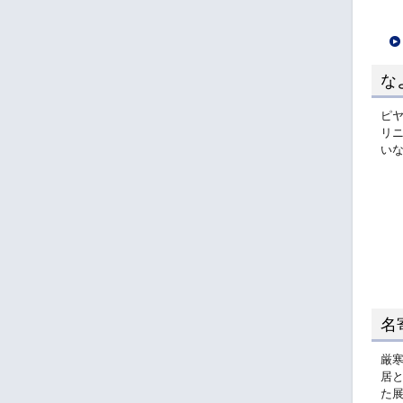
な
ピヤ
リ
い
名
厳
居
た