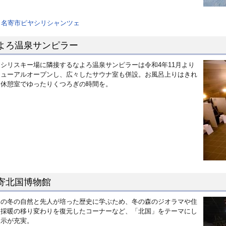
名寄市ピヤシリシャンツェ
よろ温泉サンピラー
シリスキー場に隣接するなよろ温泉サンピラーは令和4年11月より
ニューアルオープンし、広々したサウナ室も併設。お風呂上りはきれ
な休憩室でゆったりくつろぎの時間を。
寄北国博物館
寒の冬の自然と先人が培った歴史に学ぶため、冬の森のジオラマや住
と採暖の移り変わりを復元したコーナーなど、「北国」をテーマにし
展示が充実。