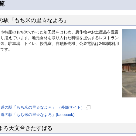
覧
の駅「もち米の里☆なよろ」
寄市特産のもち米で作った加工品をはじめ、農作物やお土産品を豊富
取り揃えています。地元食材を取り入れた料理を提供するレストラン
人気。駐車場、トイレ、授乳室、自動販売機、公衆電話は24時間利用
能です。
道の駅「もち米の里☆なよろ」 （外部サイト）
新
道の駅「もち米の里☆なよろ」(facebook)
規
よろ天文台きたすばる
ペ
ー