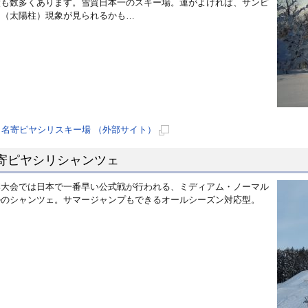
績も数多くあります。雪質日本一のスキー場。運がよければ、サンピ
で
ー（太陽柱）現象が見られるかも…
開
き
ま
す
名寄ピヤシリスキー場 （外部サイト）
新
寄ピヤシリシャンツェ
規
ペ
季大会では日本で一番早い公式戦が行われる、ミディアム・ノーマル
ー
ルのシャンツェ。サマージャンプもできるオールシーズン対応型。
ジ
で
開
き
ま
す