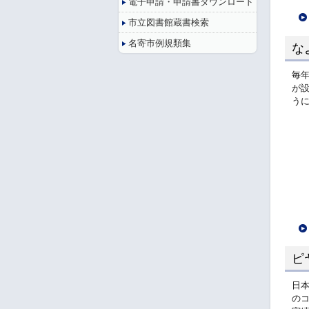
電子申請・申請書ダウンロード
市立図書館蔵書検索
名寄市例規類集
な
毎
が
う
ピ
日
の