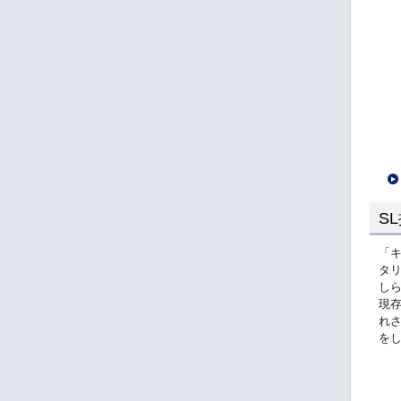
S
「
タリ
し
現
れ
を