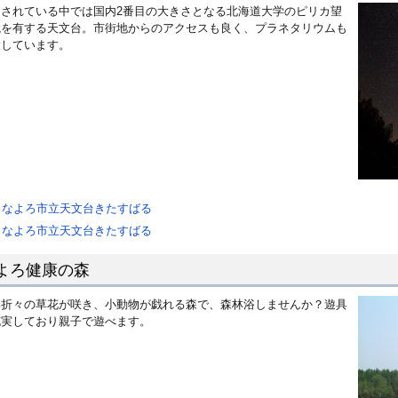
開されている中では国内2番目の大きさとなる北海道大学のピリカ望
ジ
鏡を有する天文台。市街地からのアクセスも良く、プラネタリウムも
で
設しています。
開
き
ま
す
なよろ市立天文台きたすばる
なよろ市立天文台きたすばる
よろ健康の森
季折々の草花が咲き、小動物が戯れる森で、森林浴しませんか？遊具
充実しており親子で遊べます。