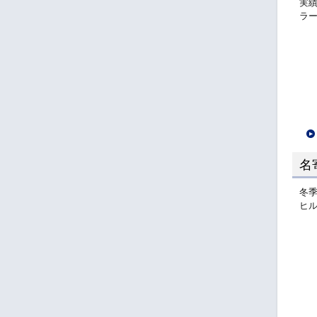
実
ラ
名
冬
ヒ