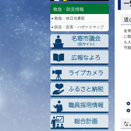
停
一
止/
救急・防災情報
再
救急・休日当番医
生
道
防災・災害・ハザードマップ
名
に
も
可
な