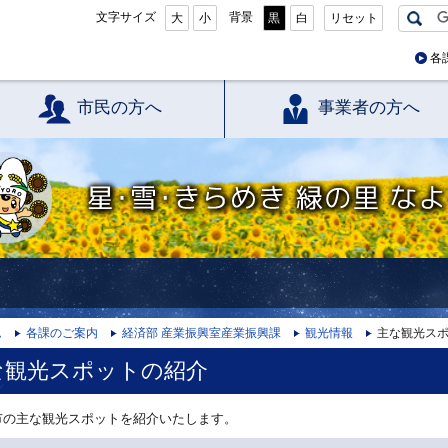
文字サイズ
背景
大
小
黒
白
リセット
各
市民の方へ
事業者の方へ
星・雪・きらめき 緑の里 なよろ
ム
各課のご案内
経済部 産業振興室産業振興課
観光情報
主な観光ス
な観光スポットの紹介
の主な観光スポットを紹介いたします。