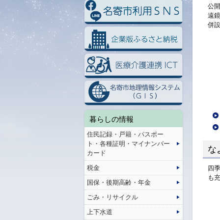
公
遠
併
暮らしの情報
住民記録・戸籍・パスポー
ト・各種証明・マイナンバー
な
カード
税金
四
も
国保・後期高齢・年金
ごみ・リサイクル
上下水道