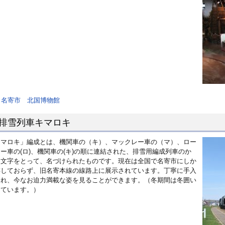
名寄市 北国博物館
L排雪列車キマロキ
キマロキ」編成とは、機関車の（キ）、マックレー車の（マ）、ロー
ー車の(ロ)、機関車の(キ)の順に連結された、排雪用編成列車のか
ら文字をとって、名づけられたものです。現在は全国で名寄市にしか
存しておらず、旧名寄本線の線路上に展示されています。丁寧に手入
され、今なお迫力満載な姿を見ることができます。（冬期間は冬囲い
しています。）