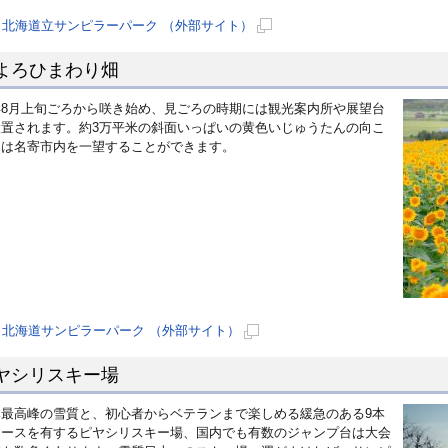
北海道立サンピラーパーク （外部サイト）
新
よろひまわり畑
規
ペ
年8月上旬ごろから咲き始め、見ごろの時期には観光案内所や展望台
ー
設置されます。約3万平米の斜面いっぱいの黄色いじゅうたんの向こ
ジ
には名寄市内を一望することができます。
で
開
き
ま
す
北海道サンピラーパーク （外部サイト）
新
ヤシリスキー場
規
ペ
本最高峰の雪質と、初心者からベテランまで楽しめる緩急のある9本
ー
コースを有するピヤシリスキー場、国内でも有数のジャンプ台は大会
ジ