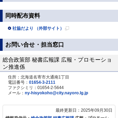
同時配布資料
社協だより （外部サイト）
新
規
お問い合せ・担当窓口
ペ
ー
総合政策部 秘書広報課 広報・プロモーショ
ジ
ン推進係
で
住所：北海道名寄市大通南1丁目
開
電話番号：
01654-3-2111
き
ファクシミリ：01654-2-5644
メール：
ny-hisyokoho@city.nayoro.lg.jp
ま
す
最終更新日：2025年09月30日