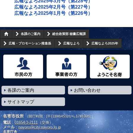
広報なよろ2025年3月号（第228号）
広報なよろ2025年2月号（第227号）
広報なよろ2025年1月号（第226号）
各課のご案内
総合政策部 秘書広報課
広報・プロモーション推進係
広報なよろ
広報なよろ2025年
市民の方へ
事業者の方へ
ようこそ名寄市へ
各課のご案内
お問い合わせ
サイトマップ
名寄市役所
（開庁時間：[平日]8時45分から17時30分）
電話
：
01654-3-2111
（交換）
メール
：
nayoro@city.nayoro.lg.jp
名寄庁舎