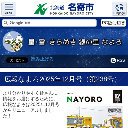
Menu
Language
PC版に切替
読み上げる
RSS
広報なよろ2025年12月号（第238号）
より分かりやすく皆さんに
情報をお届けするために、
広報なよろは2025年12月号
からリニューアルしまし
た！