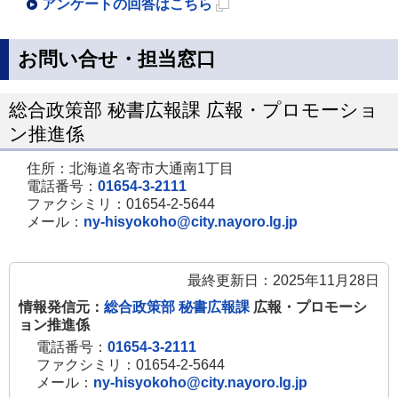
アンケートの回答はこちら
新
規
お問い合せ・担当窓口
ペ
ー
総合政策部 秘書広報課 広報・プロモーショ
ジ
ン推進係
で
住所：北海道名寄市大通南1丁目
開
電話番号：
01654-3-2111
き
ファクシミリ：01654-2-5644
メール：
ny-hisyokoho@city.nayoro.lg.jp
ま
す
最終更新日：2025年11月28日
情報発信元：
総合政策部 秘書広報課
広報・プロモーシ
ョン推進係
電話番号：
01654-3-2111
ファクシミリ：01654-2-5644
メール：
ny-hisyokoho@city.nayoro.lg.jp