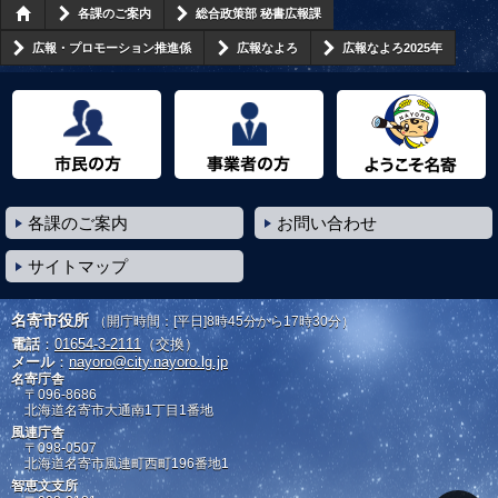
各課のご案内
総合政策部 秘書広報課
広報・プロモーション推進係
広報なよろ
広報なよろ2025年
市民の方へ
事業者の方へ
ようこそ名寄市へ
各課のご案内
お問い合わせ
サイトマップ
名寄市役所
（開庁時間：[平日]8時45分から17時30分）
電話
：
01654-3-2111
（交換）
メール
：
nayoro@city.nayoro.lg.jp
名寄庁舎
〒096-8686
北海道名寄市大通南1丁目1番地
風連庁舎
〒098-0507
北海道名寄市風連町西町196番地1
智恵文支所