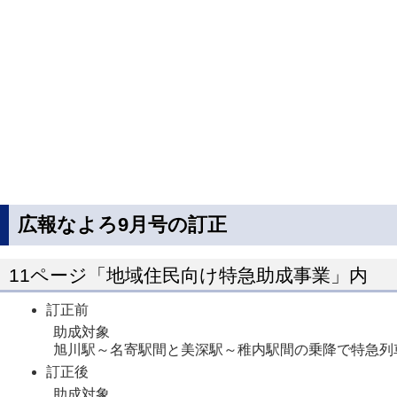
広報なよろ9月号の訂正
11ページ「地域住民向け特急助成事業」内
訂正前
助成対象
旭川駅～名寄駅間と美深駅～稚内駅間の乗降で特急列
訂正後
助成対象