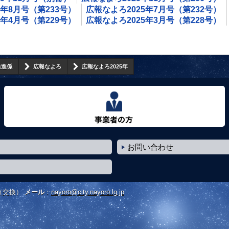
5年8月号（第233号）
広報なよろ2025年7月号（第232号）
5年4月号（第229号）
広報なよろ2025年3月号（第228号）
推進係
広報なよろ
広報なよろ2025年
事業者の方へ
お問い合わせ
（交換）
メール
：
nayoro@city.nayoro.lg.jp