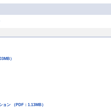
）
03MB）
ン （PDF：1.13MB）