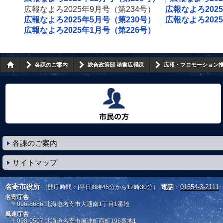
広報なよろ2025年9月号（第234号）
広報なよろ202
広報なよろ2025年5月号（第230号）
広報なよろ202
広報なよろ2025年1月号（第226号）
各課のご案内
総合政策部 秘書広報課
広報・プロモーション
市民の方へ
各課のご案内
サイトマップ
名寄市役所
電話
：
01654-3-2111
（開庁時間：[平日]8時45分から17時30分）
名寄庁舎
〒096-8686
北海道名寄市大通南1丁目1番地
風連庁舎
〒098-0507
北海道名寄市風連町西町196番地1