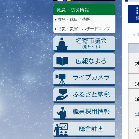
停
止/
救急・防災情報
再
一
救急・休日当番医
生
防災・災害・ハザードマップ
（
（
（
（
（