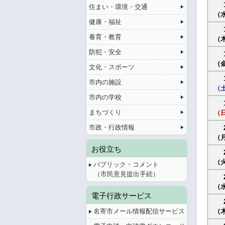
住まい・環境・交通
（
健康・福祉
養育・教育
（
防犯・安全
（
文化・スポーツ
市内の施設
（
市内の学校
まちづくり
（
市政・行政情報
（
お役立ち
（
パブリック・コメント
（市民意見提出手続）
（
電子行政サービス
名寄市メール情報配信サービス
（