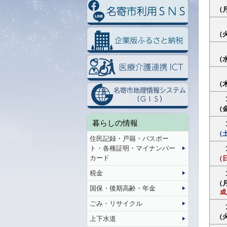
（
（
（
（
（
暮らしの情報
（
住民記録・戸籍・パスポー
ト・各種証明・マイナンバー
カード
（
税金
（
国保・後期高齢・年金
成
ごみ・リサイクル
（
上下水道