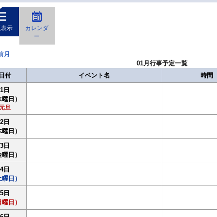
覧表示
カレンダ
ー
前月
01月行事予定一覧
日付
イベント名
時間
1日
水曜日）
元旦
2日
木曜日）
3日
金曜日）
4日
土曜日）
5日
日曜日）
6日