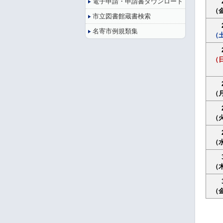
電子申請・申請書ダウンロード
（
市立図書館蔵書検索
名寄市例規類集
（
（
（
（
（
（
（