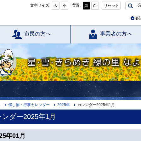
文字サイズ
背景
大
小
黒
白
リセット
各
市民の方へ
事業者の方へ
星・雪・きらめき 緑の里 なよろ
ム
催し物・行事カレンダー
2025年
カレンダー2025年1月
ンダー2025年1月
025年01月