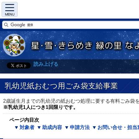
Menu
読み上げる
乳幼児紙おむつ用ごみ袋支給事業
2歳誕生月までの乳幼児の紙おむつ処理に要する有料ごみ袋
※乳幼児1人につき1回限りです。
ページ内目次
対象者
助成内容
申請方法
お問い合せ・担当