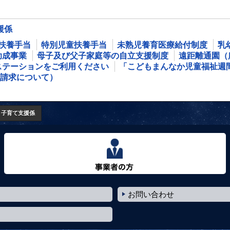
援係
扶養手当
特別児童扶養手当
未熟児養育医療給付制度
乳
助成事業
母子及び父子家庭等の自立支援制度
遠距離通園（
ステーションをご利用ください
「こどもまんなか児童福祉週
請求について）
子育て支援係
事業者の方へ
お問い合わせ