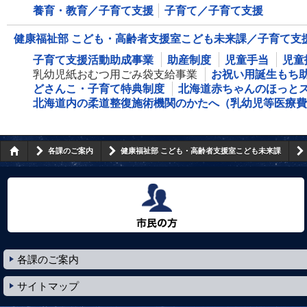
養育・教育／子育て支援
子育て／子育て支援
健康福祉部 こども・高齢者支援室こども未来課／子育て支
子育て支援活動助成事業
助産制度
児童手当
児童
乳幼児紙おむつ用ごみ袋支給事業
お祝い用誕生もち
どさんこ・子育て特典制度
北海道赤ちゃんのほっと
北海道内の柔道整復施術機関のかたへ（乳幼児等医療費
各課のご案内
健康福祉部 こども・高齢者支援室こども未来課
市民の方へ
各課のご案内
サイトマップ