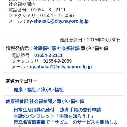
で
き
社会福祉課内
す
開
ま
電話番号：01654－3－2111
ファクシミリ：01654－2－0597
き
す
メール：
ny-shakai1@city.nayoro.lg.jp
ま
す
最終更新日：2015年06月30日
情報発信元：
健康福祉部 社会福祉課
障がい福祉係
電話番号：
01654-3-2111
ファクシミリ：01654-9-2089
メール：
ny-shakai1@city.nayoro.lg.jp
関連カテゴリー
健康・福祉／障がい福祉
健康福祉部 社会福祉課／障がい福祉係
日常生活用具の給付
療育手帳の交付申請
手話のパンフレット「手話を知ろう！」
市立名寄図書館で「サピエ」のサービスを開始しま