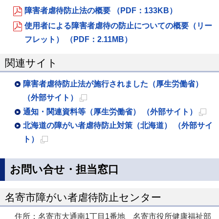
障害者虐待防止法の概要 （PDF：133KB）
使用者による障害者虐待の防止についての概要（リー
フレット） （PDF：2.11MB）
関連サイト
障害者虐待防止法が施行されました（厚生労働省）
（外部サイト）
新
通知・関連資料等（厚生労働省） （外部サイト）
規
新
北海道の障がい者虐待防止対策（北海道） （外部サイ
ペ
規
ト）
ー
新
ペ
ジ
規
ー
お問い合せ・担当窓口
で
ペ
ジ
開
ー
で
名寄市障がい者虐待防止センター
き
ジ
開
住所：名寄市大通南1丁目1番地 名寄市役所健康福祉部
ま