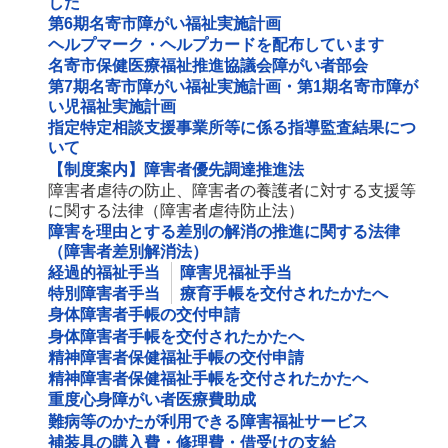
した
第6期名寄市障がい福祉実施計画
ヘルプマーク・ヘルプカードを配布しています
名寄市保健医療福祉推進協議会障がい者部会
第7期名寄市障がい福祉実施計画・第1期名寄市障が
い児福祉実施計画
指定特定相談支援事業所等に係る指導監査結果につ
いて
【制度案内】障害者優先調達推進法
障害者虐待の防止、障害者の養護者に対する支援等
に関する法律（障害者虐待防止法）
障害を理由とする差別の解消の推進に関する法律
（障害者差別解消法）
経過的福祉手当
障害児福祉手当
特別障害者手当
療育手帳を交付されたかたへ
身体障害者手帳の交付申請
身体障害者手帳を交付されたかたへ
精神障害者保健福祉手帳の交付申請
精神障害者保健福祉手帳を交付されたかたへ
重度心身障がい者医療費助成
難病等のかたが利用できる障害福祉サービス
補装具の購入費・修理費・借受けの支給