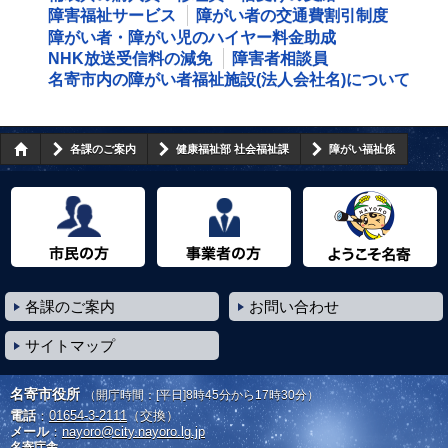
障害福祉サービス
障がい者の交通費割引制度
障がい者・障がい児のハイヤー料金助成
NHK放送受信料の減免
障害者相談員
名寄市内の障がい者福祉施設(法人会社名)について
各課のご案内
健康福祉部 社会福祉課
障がい福祉係
市民の方へ
事業者の方へ
ようこそ名寄市へ
各課のご案内
お問い合わせ
サイトマップ
名寄市役所
（開庁時間：[平日]8時45分から17時30分）
電話
：
01654-3-2111
（交換）
メール
：
nayoro@city.nayoro.lg.jp
名寄庁舎