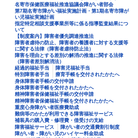
名寄市保健医療福祉推進協議会障がい者部会
第7期名寄市障がい福祉実施計画・第1期名寄市障が
い児福祉実施計画
指定特定相談支援事業所等に係る指導監査結果につ
いて
【制度案内】障害者優先調達推進法
障害者虐待の防止、障害者の養護者に対する支援等
に関する法律（障害者虐待防止法）
障害を理由とする差別の解消の推進に関する法律
（障害者差別解消法）
経過的福祉手当
障害児福祉手当
特別障害者手当
療育手帳を交付されたかたへ
身体障害者手帳の交付申請
身体障害者手帳を交付されたかたへ
精神障害者保健福祉手帳の交付申請
精神障害者保健福祉手帳を交付されたかたへ
重度心身障がい者医療費助成
難病等のかたが利用できる障害福祉サービス
補装具の購入費・修理費・借受けの支給
障害福祉サービス
障がい者の交通費割引制度
障がい者・障がい児のハイヤー料金助成