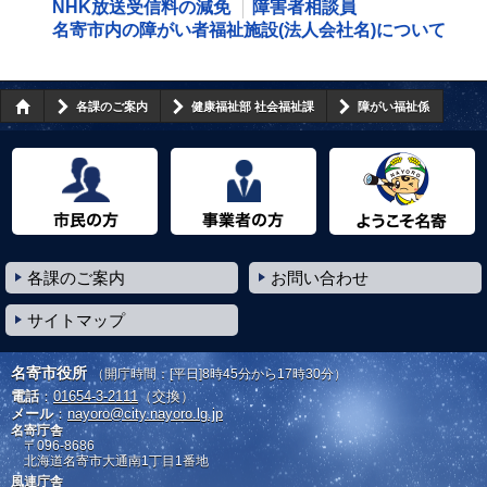
NHK放送受信料の減免
障害者相談員
名寄市内の障がい者福祉施設(法人会社名)について
各課のご案内
健康福祉部 社会福祉課
障がい福祉係
市民の方へ
事業者の方へ
ようこそ名寄市へ
各課のご案内
お問い合わせ
サイトマップ
名寄市役所
（開庁時間：[平日]8時45分から17時30分）
電話
：
01654-3-2111
（交換）
メール
：
nayoro@city.nayoro.lg.jp
名寄庁舎
〒096-8686
北海道名寄市大通南1丁目1番地
風連庁舎