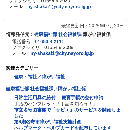
ファクシミリ：01654-9-2089
メール：
ny-shakai1@city.nayoro.lg.jp
最終更新日：2025年07月23日
情報発信元：
健康福祉部 社会福祉課
障がい福祉係
電話番号：
01654-3-2111
ファクシミリ：01654-9-2089
メール：
ny-shakai1@city.nayoro.lg.jp
関連カテゴリー
健康・福祉／障がい福祉
健康福祉部 社会福祉課／障がい福祉係
日常生活用具の給付
療育手帳の交付申請
手話のパンフレット「手話を知ろう！」
市立名寄図書館で「サピエ」のサービスを開始しま
した
第6期名寄市障がい福祉実施計画
ヘルプマーク・ヘルプカードを配布しています