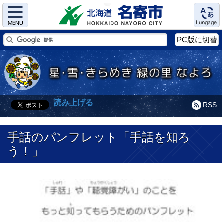
Menu
Language
PC版に切替
読み上げる
RSS
手話のパンフレット「手話を知ろ
う！」