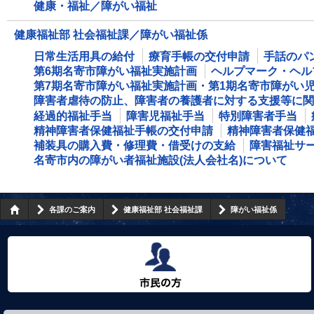
健康・福祉／障がい福祉
健康福祉部 社会福祉課／障がい福祉係
日常生活用具の給付
療育手帳の交付申請
手話のパ
第6期名寄市障がい福祉実施計画
ヘルプマーク・ヘル
第7期名寄市障がい福祉実施計画・第1期名寄市障がい
障害者虐待の防止、障害者の養護者に対する支援等に関
経過的福祉手当
障害児福祉手当
特別障害者手当
精神障害者保健福祉手帳の交付申請
精神障害者保健
補装具の購入費・修理費・借受けの支給
障害福祉サ
名寄市内の障がい者福祉施設(法人会社名)について
各課のご案内
健康福祉部 社会福祉課
障がい福祉係
市民の方へ