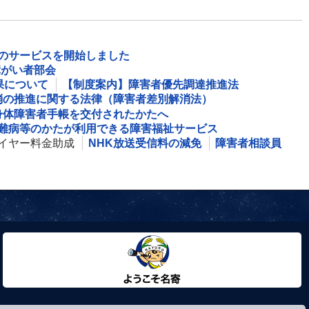
のサービスを開始しました
障がい者部会
果について
【制度案内】障害者優先調達推進法
消の推進に関する法律（障害者差別解消法）
身体障害者手帳を交付されたかたへ
難病等のかたが利用できる障害福祉サービス
イヤー料金助成
NHK放送受信料の減免
障害者相談員
ようこそ名寄市へ