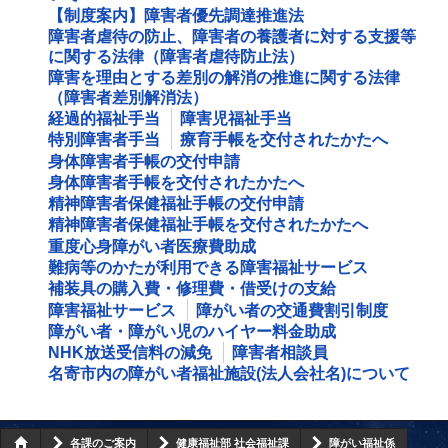
【制度案内】障害者優先調達推進法
障害者虐待の防止、障害者の養護者に対する支援等
に関する法律（障害者虐待防止法）
障害を理由とする差別の解消の推進に関する法律
（障害者差別解消法）
経過的福祉手当
障害児福祉手当
特別障害者手当
療育手帳を交付されたかたへ
身体障害者手帳の交付申請
身体障害者手帳を交付されたかたへ
精神障害者保健福祉手帳の交付申請
精神障害者保健福祉手帳を交付されたかたへ
重度心身障がい者医療費助成
難病等のかたが利用できる障害福祉サービス
補装具の購入費・修理費・借受けの支給
障害福祉サービス
障がい者の交通費割引制度
障がい者・障がい児のハイヤー料金助成
NHK放送受信料の減免
障害者相談員
名寄市内の障がい者福祉施設(法人会社名)について
各課のご案内
健康福祉部 社会福祉課
障がい福祉係