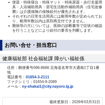
便器・特殊寝台・特殊マット・特殊尿器・歩行支援用
具・入浴補助用具・居宅生活動作補助用具（住宅改修
費）は介護保険の保険給付が優先されます。
それぞれの日常生活用具には耐用年数が定められてお
り、耐用年数以内は原則再交付できません。
難病等の方については、医師の診断書等で症状の確認
を行うことなどにより給付の要否を判断します。
お問い合せ・担当窓口
健康福祉部 社会福祉課 障がい福祉係
住所：郵便番号096-8686 北海道名寄市大通南1丁目1番
地
電話番号：
01654-3-2111
ファクシミリ：01654-9-2089
メール：
ny-shakai1@city.nayoro.lg.jp
最終更新日：2026年03月31日