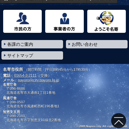
市民の方へ
事業者の方へ
ようこそ名寄市へ
各課のご案内
お問い合わせ
サイトマップ
名寄市役所
（開庁時間：[平日]8時45分から17時30分）
電話
：
01654-3-2111
（交換）
メール
：
nayoro@city.nayoro.lg.jp
名寄庁舎
〒096-8686
北海道名寄市大通南1丁目1番地
風連庁舎
〒098-0507
北海道名寄市風連町西町196番地1
智恵文支所
〒098-2181
北海道名寄市字智恵文11線北2番地
© 2009 Nayoro city. All rights reserved.