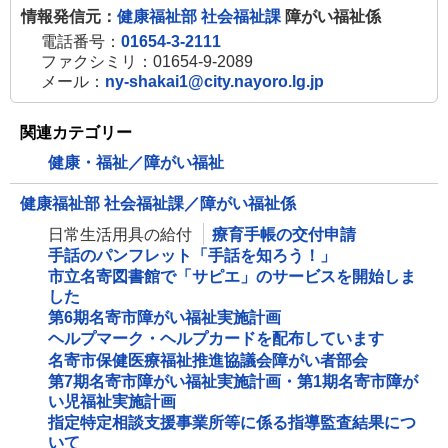
情報発信元：
健康福祉部 社会福祉課
障がい福祉係
電話番号：
01654-3-2111
ファクシミリ：01654-9-2089
メール：
ny-shakai1@city.nayoro.lg.jp
関連カテゴリー
健康・福祉／障がい福祉
健康福祉部 社会福祉課／障がい福祉係
日常生活用具の給付
療育手帳の交付申請
手話のパンフレット「手話を知ろう！」
市立名寄図書館で「サピエ」のサービスを開始しま
した
第6期名寄市障がい福祉実施計画
ヘルプマーク・ヘルプカードを配布しています
名寄市保健医療福祉推進協議会障がい者部会
第7期名寄市障がい福祉実施計画・第1期名寄市障が
い児福祉実施計画
指定特定相談支援事業所等に係る指導監査結果につ
いて