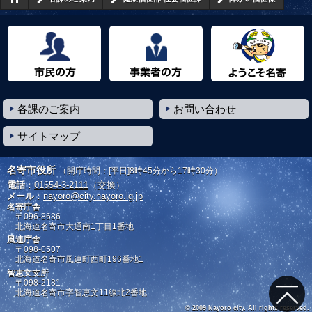
市民の方へ
事業者の方へ
ようこそ名寄市へ
各課のご案内
お問い合わせ
サイトマップ
名寄市役所
（開庁時間：[平日]8時45分から17時30分）
電話
：
01654-3-2111
（交換）
メール
：
nayoro@city.nayoro.lg.jp
名寄庁舎
〒096-8686
北海道名寄市大通南1丁目1番地
風連庁舎
〒098-0507
北海道名寄市風連町西町196番地1
智恵文支所
〒098-2181
北海道名寄市字智恵文11線北2番地
© 2009 Nayoro city. All rights reserved.