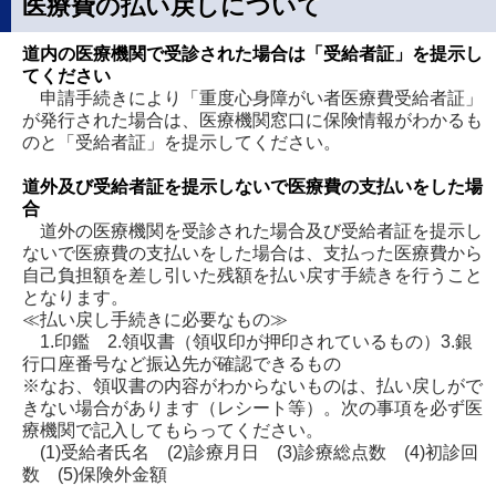
医療費の払い戻しについて
道内の医療機関で受診された場合は「受給者証」を提示し
てください
申請手続きにより「重度心身障がい者医療費受給者証」
が発行された場合は、医療機関窓口に保険情報がわかるも
のと「受給者証」を提示してください。
道外及び受給者証を提示しないで医療費の支払いをした場
合
道外の医療機関を受診された場合及び受給者証を提示し
ないで医療費の支払いをした場合は、支払った医療費から
自己負担額を差し引いた残額を払い戻す手続きを行うこと
となります。
≪払い戻し手続きに必要なもの≫
1.印鑑 2.領収書（領収印が押印されているもの）3.銀
行口座番号など振込先が確認できるもの
※なお、領収書の内容がわからないものは、払い戻しがで
きない場合があります（レシート等）。次の事項を必ず医
療機関で記入してもらってください。
(1)受給者氏名 (2)診療月日 (3)診療総点数 (4)初診回
数 (5)保険外金額