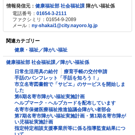
情報発信元：
健康福祉部 社会福祉課
障がい福祉係
電話番号：
01654-3-2111
ファクシミリ：01654-9-2089
メール：
ny-shakai1@city.nayoro.lg.jp
関連カテゴリー
健康・福祉／障がい福祉
健康福祉部 社会福祉課／障がい福祉係
日常生活用具の給付
療育手帳の交付申請
手話のパンフレット「手話を知ろう！」
市立名寄図書館で「サピエ」のサービスを開始しま
した
第6期名寄市障がい福祉実施計画
ヘルプマーク・ヘルプカードを配布しています
名寄市保健医療福祉推進協議会障がい者部会
第7期名寄市障がい福祉実施計画・第1期名寄市障が
い児福祉実施計画
指定特定相談支援事業所等に係る指導監査結果につ
いて