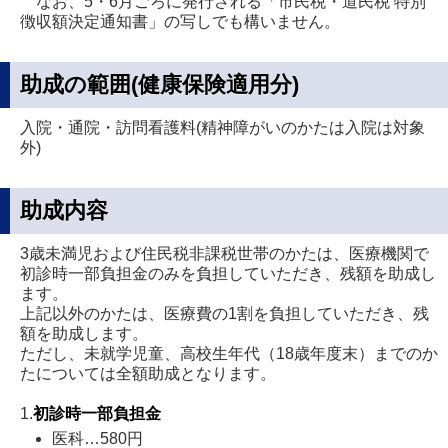
なお、5・6月ごろに発行される「市民税・道民税 特別
徴収額決定通知書」の写しでも構いません。
助成の範囲(健康保険適用分)
入院・通院・訪問看護料(精神障がいのかたは入院は対象
外)
助成内容
3歳未満児および住民税非課税世帯のかたは、医療機関で
初診時一部負担金のみを負担していただき、残額を助成し
ます。
上記以外のかたは、医療費の1割を負担していただき、残
額を助成します。
ただし、未就学児童、高校生年代（18歳年度末）までのか
たについては全額助成となります。
1.
初診時一部負担金
医科…580円