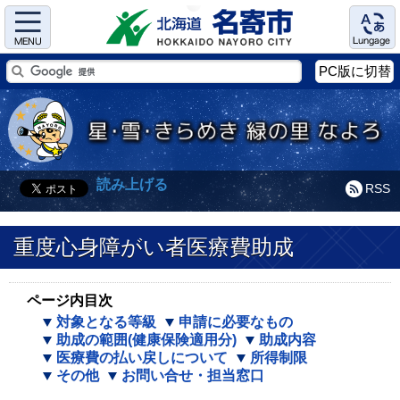
Menu
Language
PC版に切替
読み上げる
RSS
重度心身障がい者医療費助成
ページ内目次
対象となる等級
申請に必要なもの
助成の範囲(健康保険適用分)
助成内容
医療費の払い戻しについて
所得制限
その他
お問い合せ・担当窓口