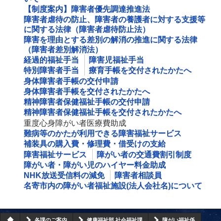
【制度案内】障害者優先調達推進法
障害者虐待の防止、障害者の養護者に対する支援等
に関する法律（障害者虐待防止法）
障害を理由とする差別の解消の推進に関する法律
（障害者差別解消法）
経過的福祉手当
障害児福祉手当
特別障害者手当
療育手帳を交付されたかたへ
身体障害者手帳の交付申請
身体障害者手帳を交付されたかたへ
精神障害者保健福祉手帳の交付申請
精神障害者保健福祉手帳を交付されたかたへ
重度心身障がい者医療費助成
難病等のかたが利用できる障害福祉サービス
補装具の購入費・修理費・借受けの支給
障害福祉サービス
障がい者の交通費割引制度
障がい者・障がい児のハイヤー料金助成
NHK放送受信料の減免
障害者相談員
名寄市内の障がい者福祉施設(法人会社名)について
各課のご案内
健康福祉部 社会福祉課
障がい福祉係